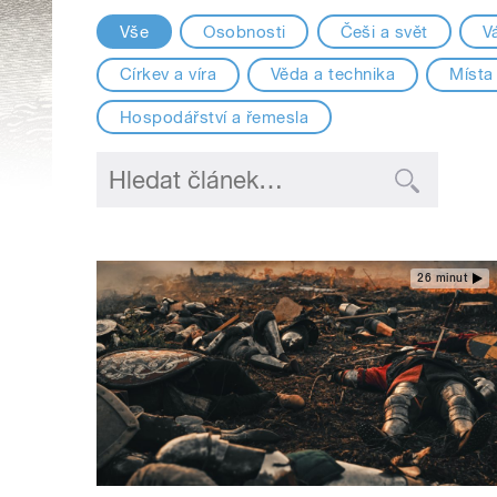
Vše
Osobnosti
Češi a svět
V
Církev a víra
Věda a technika
Místa
Hospodářství a řemesla
26 minut