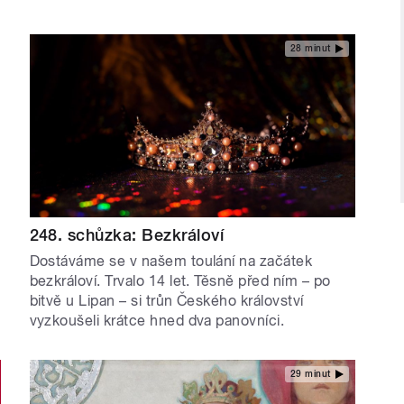
28 minut
248. schůzka: Bezkráloví
Dostáváme se v našem toulání na začátek
bezkráloví. Trvalo 14 let. Těsně před ním – po
bitvě u Lipan – si trůn Českého království
vyzkoušeli krátce hned dva panovníci.
29 minut