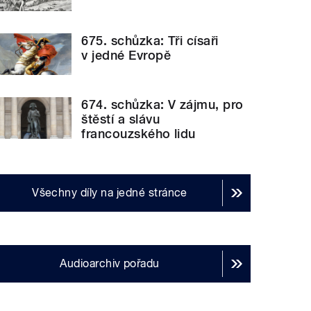
675. schůzka: Tři císaři
v jedné Evropě
674. schůzka: V zájmu, pro
štěstí a slávu
francouzského lidu
Všechny díly na jedné stránce
Audioarchiv pořadu