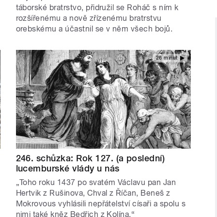
táborské bratrstvo, přidružil se Roháč s ním k
rozšířenému a nově zřízenému bratrstvu
orebskému a účastnil se v něm všech bojů.
26 minut
246. schůzka: Rok 127. (a poslední)
lucemburské vlády u nás
„Toho roku 1437 po svatém Václavu pan Jan
Hertvik z Rušinova, Chval z Říčan, Beneš z
Mokrovous vyhlásili nepřátelství císaři a spolu s
nimi také kněz Bedřich z Kolína.“