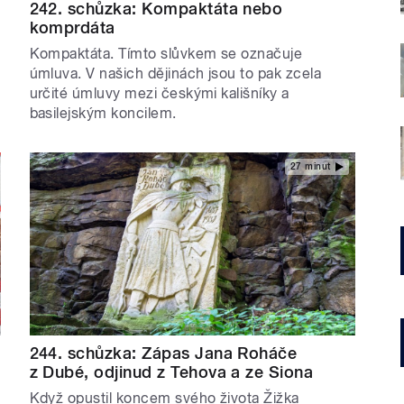
242. schůzka: Kompaktáta nebo
komprdáta
Kompaktáta. Tímto slůvkem se označuje
úmluva. V našich dějinách jsou to pak zcela
určité úmluvy mezi českými kališníky a
basilejským koncilem.
27 minut
244. schůzka: Zápas Jana Roháče
z Dubé, odjinud z Tehova a ze Siona
Když opustil koncem svého života Žižka