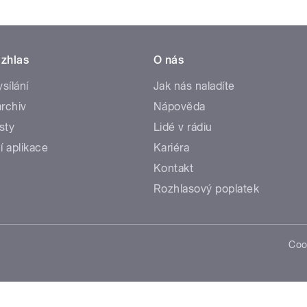
zhlas
O nás
ysílání
Jak nás naladíte
rchiv
Nápověda
sty
Lidé v rádiu
í aplikace
Kariéra
Kontakt
Rozhlasový poplatek
Coo