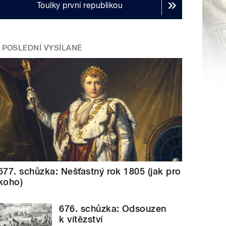
Toulky první republikou
POSLEDNÍ VYSÍLANÉ
677. schůzka: Nešťastný rok 1805 (jak pro
koho)
676. schůzka: Odsouzen
k vítězství