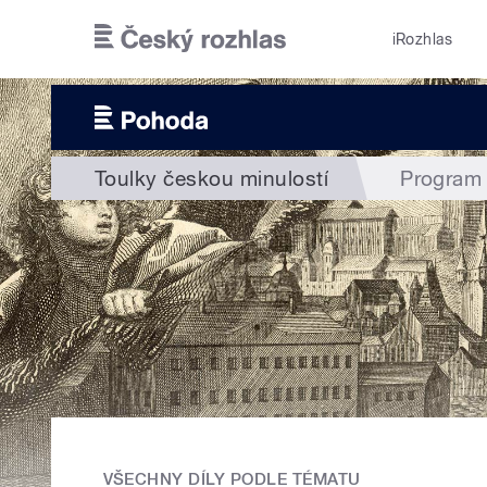
Přejít k hlavnímu obsahu
iRozhlas
Toulky českou minulostí
Program
VŠECHNY DÍLY PODLE TÉMATU