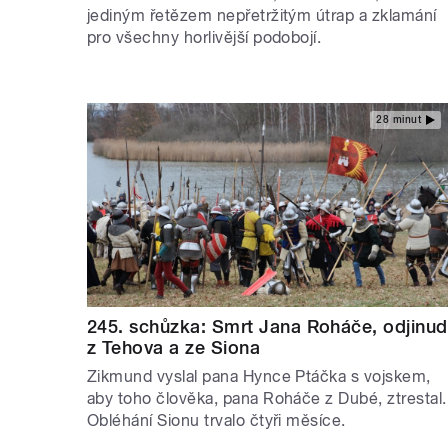
jediným řetězem nepřetržitým útrap a zklamání
pro všechny horlivější podobojí.
28 minut
245. schůzka: Smrt Jana Roháče, odjinud
z Tehova a ze Siona
Zikmund vyslal pana Hynce Ptáčka s vojskem,
aby toho člověka, pana Roháče z Dubé, ztrestal.
Obléhání Sionu trvalo čtyři měsíce.