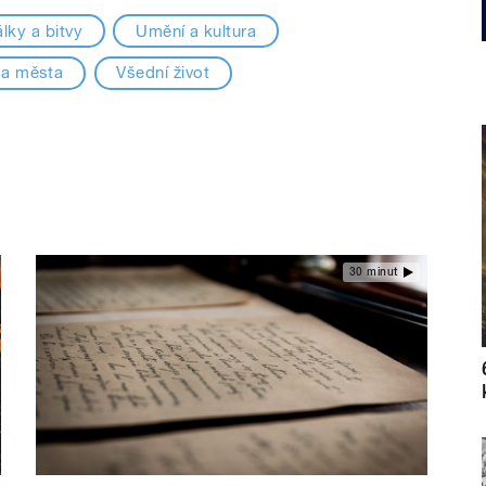
álky a bitvy
Umění a kultura
 a města
Všední život
30 minut