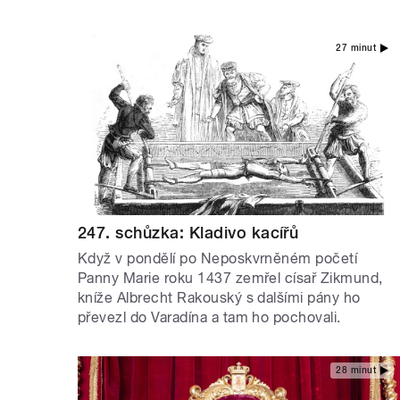
27 minut
247. schůzka: Kladivo kacířů
Když v pondělí po Neposkvrněném početí
Panny Marie roku 1437 zemřel císař Zikmund,
kníže Albrecht Rakouský s dalšími pány ho
převezl do Varadína a tam ho pochovali.
28 minut