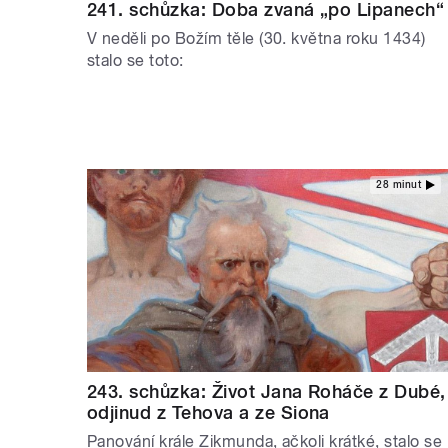
241. schůzka: Doba zvaná „po Lipanech“
V neděli po Božím těle (30. května roku 1434)
stalo se toto:
28 minut
243. schůzka: Život Jana Roháče z Dubé,
odjinud z Tehova a ze Siona
Panování krále Zikmunda, ačkoli krátké, stalo se