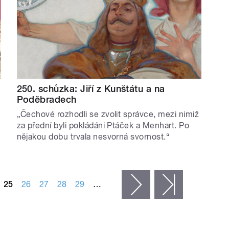
250. schůzka: Jiří z Kunštátu a na
Poděbradech
„Čechové rozhodli se zvolit správce, mezi nimiž
za přední byli pokládáni Ptáček a Menhart. Po
nějakou dobu trvala nesvorná svornost.“
25
26
27
28
29
…
následující ›
poslední »