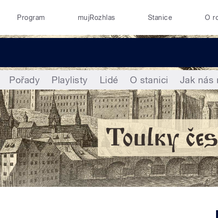
Program
mujRozhlas
Stanice
O r
Pořady
Playlisty
Lidé
O stanici
Jak nás 