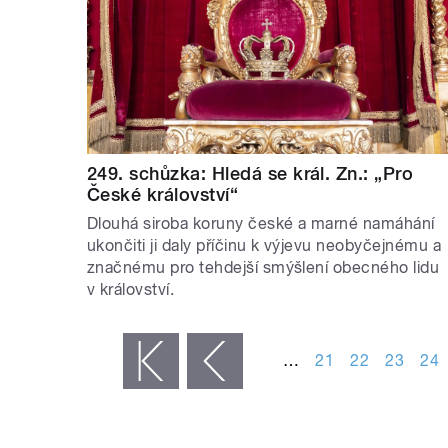
249. schůzka: Hledá se král. Zn.: „Pro
České království“
Dlouhá siroba koruny české a marné namáhání
ukončiti ji daly příčinu k výjevu neobyčejnému a
značnému pro tehdejší smýšlení obecného lidu
v království.
STRÁNKY
…
21
22
23
24
« první
‹ předchozí