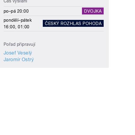
Čas vysílání
po–pá 20:00
DVOJKA
pondělí–pátek
ČESKÝ ROZHLAS POHODA
16:00, 01:00
Pořad připravují
Josef Veselý
Jaromír Ostrý