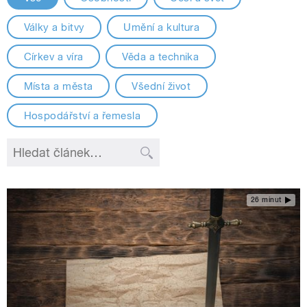
Války a bitvy
Umění a kultura
Církev a víra
Věda a technika
Místa a města
Všední život
Hospodářství a řemesla
26 minut