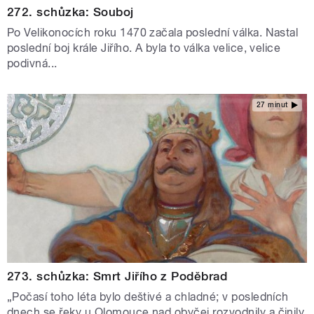
272. schůzka: Souboj
Po Velikonocích roku 1470 začala poslední válka. Nastal
poslední boj krále Jiřího. A byla to válka velice, velice
podivná...
27 minut
273. schůzka: Smrt Jiřího z Poděbrad
„Počasí toho léta bylo deštivé a chladné; v posledních
dnech se řeky u Olomouce nad obyčej rozvodnily a činily