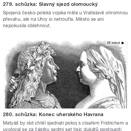
279. schůzka: Slavný sjezd olomoucký
Spojená česko-polská vojska měla u Vratislavě ohromnou
převahu, ale na Uhry si netroufla. Město se ani
nepokusila oblehnout.
25 minut
280. schůzka: Konec uherského Havrana
Matyáš by rád chtěl sjednati pokoj s císařem Fridrichem a
uvoloval se za částku sedmi set tisíc dukátů postoupiti