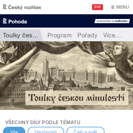
Přejít k hlavnímu obsahu
MENU
ŽIVĚ
Toulky českou minulostí
Program
Pořady
Více
…
VŠECHNY DÍLY PODLE TÉMATU
Vše
Osobnosti
Češi a svět