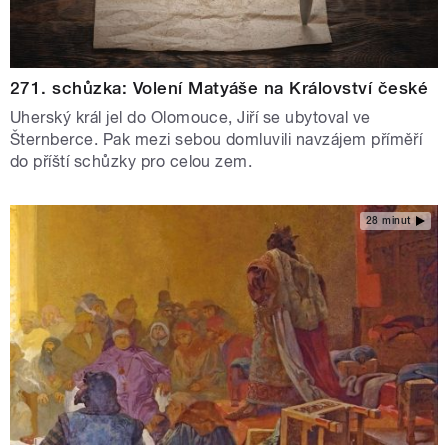
271. schůzka: Volení Matyáše na Království české
Uherský král jel do Olomouce, Jiří se ubytoval ve
Šternberce. Pak mezi sebou domluvili navzájem příměří
do příští schůzky pro celou zem.
28 minut