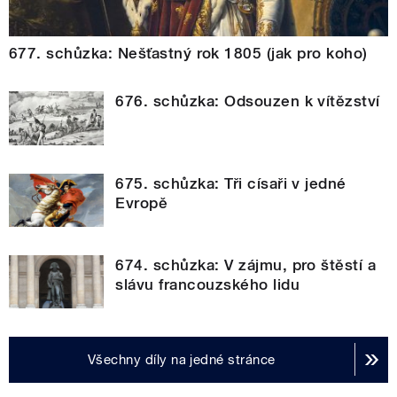
677. schůzka: Nešťastný rok 1805 (jak pro koho)
676. schůzka: Odsouzen k vítězství
675. schůzka: Tři císaři v jedné
Evropě
674. schůzka: V zájmu, pro štěstí a
slávu francouzského lidu
Všechny díly na jedné stránce