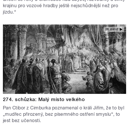
krajinu pro vozové hradby ještě nejschůdnější než pro
jízdu.“
26 minut
274. schůzka: Malý místo velkého
Pan Ctibor z Cimburka poznamenal o králi Jiřím, že to byl
„mudřec přirozený, bez písemného ostření smyslu“, to
jest bez učenosti.