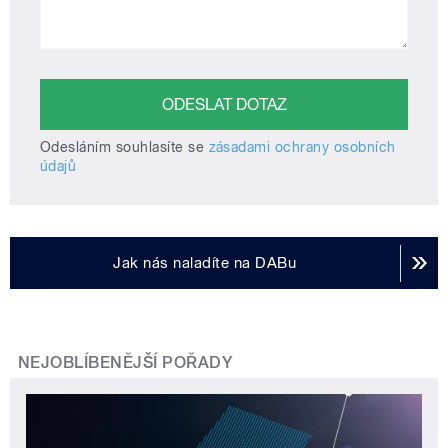
Odesláním souhlasíte se
zásadami ochrany osobních
údajů
Jak nás naladíte na DABu
NEJOBLÍBENĚJŠÍ POŘADY