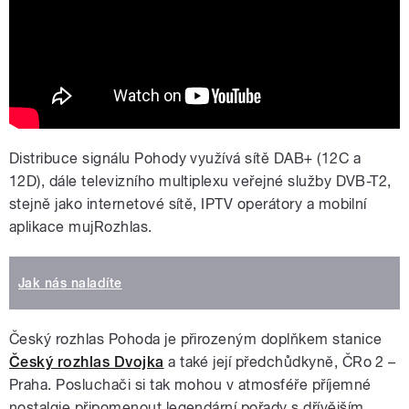
rádio DAB+
Distribuce signálu Pohody využívá sítě DAB+ (12C a
12D), dále televizního multiplexu veřejné služby DVB-T2,
stejně jako internetové sítě, IPTV operátory a mobilní
aplikace mujRozhlas.
Jak nás naladíte
Český rozhlas Pohoda je přirozeným doplňkem stanice
Český rozhlas Dvojka
a také její předchůdkyně, ČRo 2 –
Praha. Posluchači si tak mohou v atmosféře příjemné
nostalgie připomenout legendární pořady s dřívějším