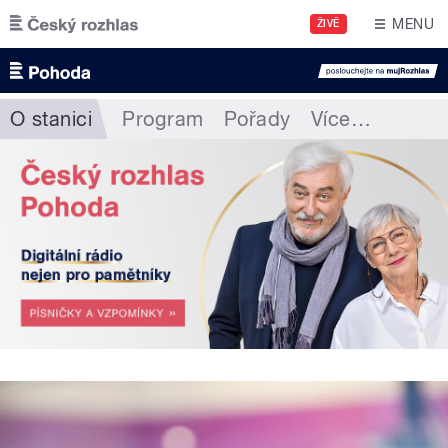
Přejít k hlavnímu obsahu
MENU
ŽIVĚ
O stanici
Program
Pořady
Více
…