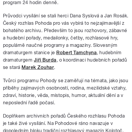
program 24 hodin denně.
Průvodci vysílání se stali herci Dana Syslová a Jan Rosák.
Český rozhlas Pohoda pro vás vybírá to nejzajímavější z
bohatého archivu. Především to jsou rozhovory, zábavné
a hudební pořady, medailonky, četby, rozhlasové hry,
populárně naučné programy a magazíny. Slovesným
dramaturgem stanice je
Robert Tamchyna
, hudebním
dramaturgem
Jiří Burda
, o koordinaci hudebních pořadů
se stará
Marek Zouhar
.
Tvůrci programu Pohody se zaměřují na témata, jako jsou
příběhy zajímavých osobností, rodina, mezilidské vztahy,
zdraví, historie, věda, místopis, humor, aktuální dění a v
neposlední řadě počasí.
Doplňkem archivních pořadů Českého rozhlasu Pohoda
je také živé vysílání. Na Pohodové ráno navazuje v
dopoledním bloku tradiční rozhlasový magazín Kolotoč.