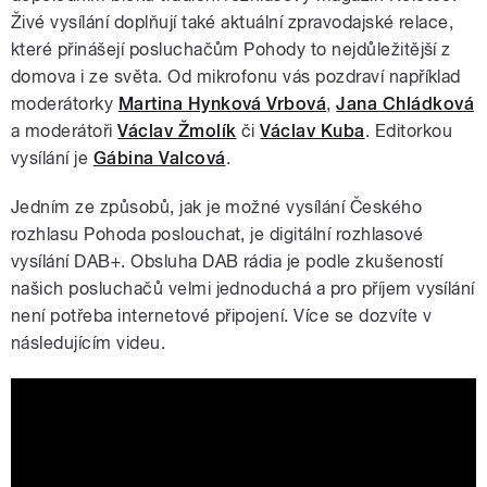
Živé vysílání doplňují také aktuální zpravodajské relace,
které přinášejí posluchačům Pohody to nejdůležitější z
domova i ze světa. Od mikrofonu vás pozdraví například
moderátorky
Martina Hynková Vrbová
,
Jana Chládková
a moderátoři
Václav Žmolík
či
Václav Kuba
. Editorkou
vysílání je
Gábina Valcová
.
Jedním ze způsobů, jak je možné vysílání Českého
rozhlasu Pohoda poslouchat, je digitální rozhlasové
vysílání DAB+. Obsluha DAB rádia je podle zkušeností
našich posluchačů velmi jednoduchá a pro příjem vysílání
není potřeba internetové připojení. Více se dozvíte v
následujícím videu.
DOBA DABOVÁ – Jak naladit digitální