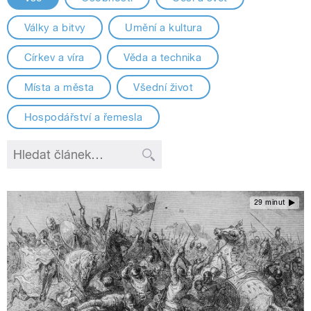
Války a bitvy
Umění a kultura
Církev a víra
Věda a technika
Místa a města
Všední život
Hospodářství a řemesla
29 minut