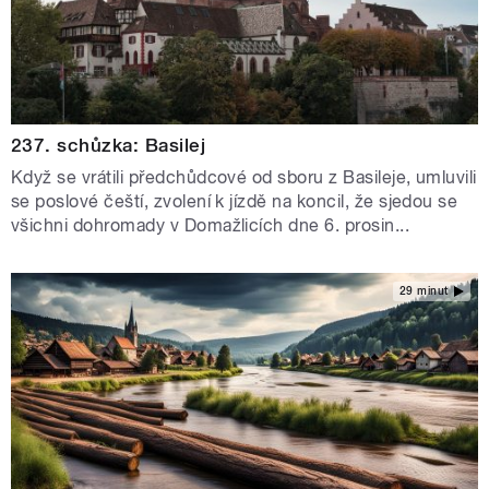
237. schůzka: Basilej
Když se vrátili předchůdcové od sboru z Basileje, umluvili
se poslové čeští, zvolení k jízdě na koncil, že sjedou se
všichni dohromady v Domažlicích dne 6. prosin...
29 minut