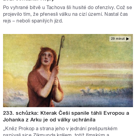
Po vyhrané bitvě u Tachova šli husité do ofenzívy. Což se
projevilo tím, že přenesli válku na cizí území. Nastal čas
rejs – neboli spanilých jízd.
29 minut
233. schůzka: Kterak Češi spanile táhli Evropou a
Johanka z Arku je od války uchránila
„Kněz Prokop a strana jeho v jednání prešpurském
nazývali sice Zikmunda králem, totiž římským a