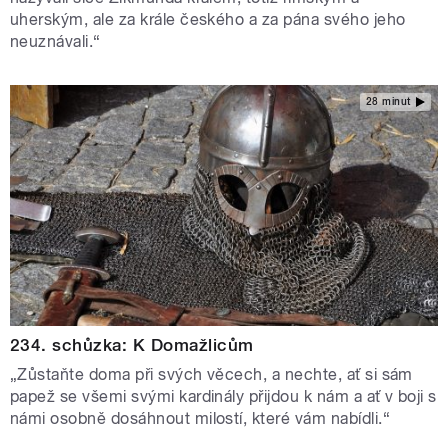
uherským, ale za krále českého a za pána svého jeho
neuznávali.“
28 minut
234. schůzka: K Domažlicům
„Zůstaňte doma při svých věcech, a nechte, ať si sám
papež se všemi svými kardinály přijdou k nám a ať v boji s
námi osobně dosáhnout milostí, které vám nabídli.“