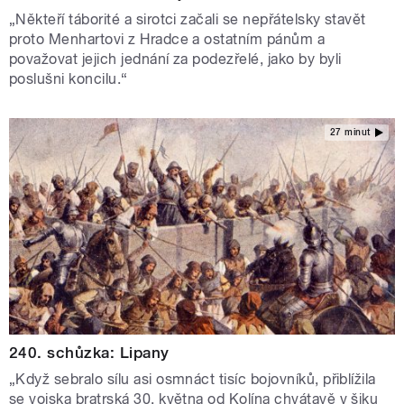
„Někteří táborité a sirotci začali se nepřátelsky stavět
proto Menhartovi z Hradce a ostatním pánům a
považovat jejich jednání za podezřelé, jako by byli
poslušni koncilu.“
27 minut
240. schůzka: Lipany
„Když sebralo sílu asi osmnáct tisíc bojovníků, přiblížila
se vojska bratrská 30. května od Kolína chvátavě v šiku