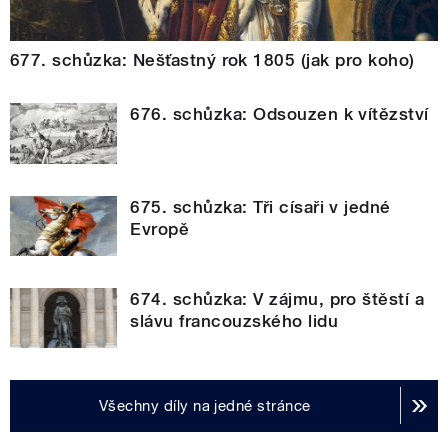
677. schůzka: Nešťastný rok 1805 (jak pro koho)
676. schůzka: Odsouzen k vítězství
675. schůzka: Tři císaři v jedné
Evropě
674. schůzka: V zájmu, pro štěstí a
slávu francouzského lidu
Všechny díly na jedné stránce