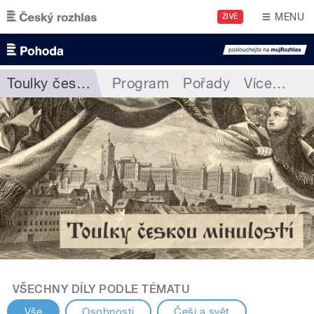
Přejít k hlavnímu obsahu
MENU
ŽIVĚ
Toulky českou minulostí
Program
Pořady
Více
…
VŠECHNY DÍLY PODLE TÉMATU
Vše
Osobnosti
Češi a svět