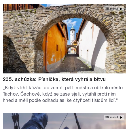
25 minut
235. schůzka: Písnička, která vyhrála bitvu
„Když vtrhli křižáci do země, pálili města a oblehli město
Tachov. Čechové, když se zase sjeli, vytáhli proti nim
hned a měli podle odhadu asi ke čtyřiceti tisícům lidí.“
30 minut