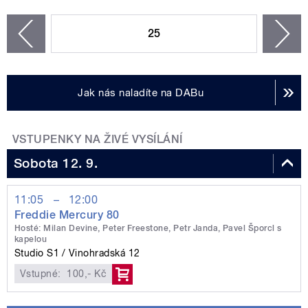
STRÁNKY
25
n
zí
Jak nás naladíte na DABu
VSTUPENKY NA ŽIVÉ VYSÍLÁNÍ
Sobota 12. 9.
11:05
–
12:00
Freddie Mercury 80
Hosté: Milan Devine, Peter Freestone, Petr Janda, Pavel Šporcl s
kapelou
Studio S1
Vinohradská 12
Vstupné:
100,- Kč