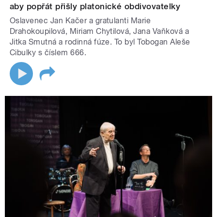
aby popřát přišly platonické obdivovatelky
Oslavenec Jan Kačer a gratulanti Marie
Drahokoupilová, Miriam Chytilová, Jana Vaňková a
Jitka Smutná a rodinná fúze. To byl Tobogan Aleše
Cibulky s číslem 666.