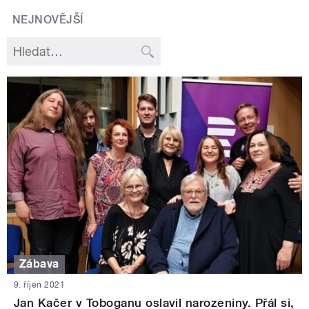
NEJNOVĚJŠÍ
Zábava
9. říjen 2021
Jan Kačer v Toboganu oslavil narozeniny. Přál si,