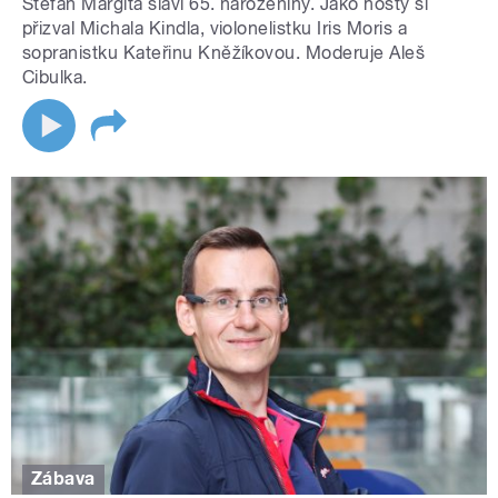
Štefan Margita slaví 65. narozeniny. Jako hosty si
přizval Michala Kindla, violonelistku Iris Moris a
sopranistku Kateřinu Kněžíkovou. Moderuje Aleš
Cibulka.
Zábava