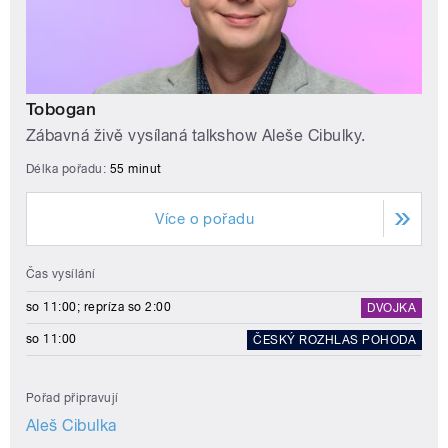
Tobogan
Zábavná živě vysílaná talkshow Aleše Cibulky.
Délka pořadu:
55 minut
Více o pořadu
Čas vysílání
so 11:00; repríza so 2:00
DVOJKA
so 11:00
ČESKÝ ROZHLAS POHODA
Pořad připravují
Aleš Cibulka