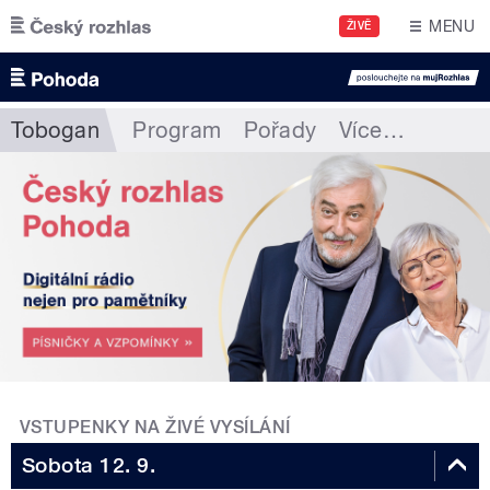
Přejít k hlavnímu obsahu
MENU
ŽIVĚ
Tobogan
Program
Pořady
Více
…
VSTUPENKY NA ŽIVÉ VYSÍLÁNÍ
Sobota 12. 9.