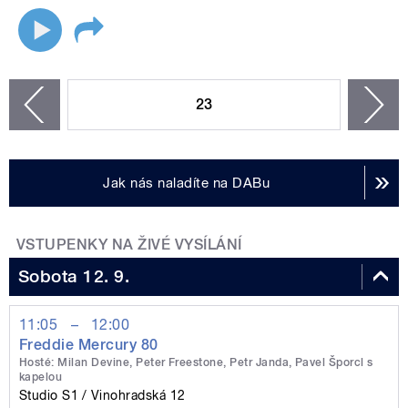
STRÁNKY
23
n
zí
Jak nás naladíte na DABu
VSTUPENKY NA ŽIVÉ VYSÍLÁNÍ
Sobota 12. 9.
11:05
–
12:00
Freddie Mercury 80
Hosté: Milan Devine, Peter Freestone, Petr Janda, Pavel Šporcl s
kapelou
Studio S1
Vinohradská 12