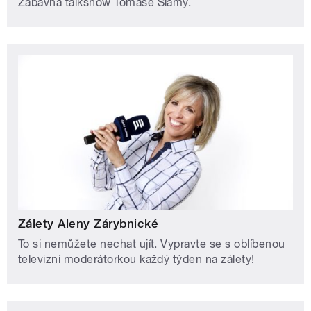
Zábavná talkshow Tomáše Slámy.
Zálety Aleny Zárybnické
To si nemůžete nechat ujít. Vypravte se s oblíbenou
televizní moderátorkou každý týden na zálety!