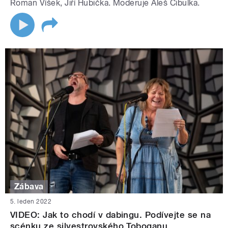
Roman Víšek, Jiří Hubička. Moderuje Aleš Cibulka.
Zábava
5. leden 2022
VIDEO: Jak to chodí v dabingu. Podívejte se na
scénku ze silvestrovského Toboganu