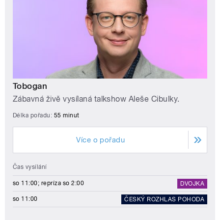
Tobogan
Zábavná živě vysílaná talkshow Aleše Cibulky.
Délka pořadu:
55 minut
Více o pořadu
Čas vysílání
so 11:00; repríza so 2:00
DVOJKA
so 11:00
ČESKÝ ROZHLAS POHODA