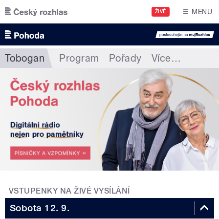
Přejít k hlavnímu obsahu
MENU
ŽIVĚ
Tobogan
Program
Pořady
Více
…
VSTUPENKY NA ŽIVÉ VYSÍLÁNÍ
Sobota 12. 9.