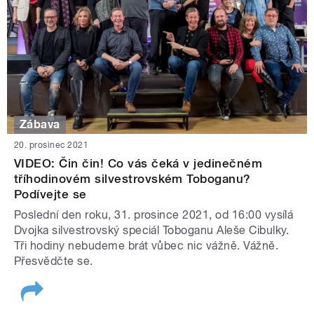
Zábava
20. prosinec 2021
VIDEO: Čin čin! Co vás čeká v jedinečném
tříhodinovém silvestrovském Toboganu?
Podívejte se
Poslední den roku, 31. prosince 2021, od 16:00 vysílá
Dvojka silvestrovský speciál Toboganu Aleše Cibulky.
Tři hodiny nebudeme brát vůbec nic vážně. Vážně.
Přesvědčte se.