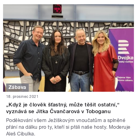
Zábava
18. prosinec 2021
„Když je člověk šťastný, může těšit ostatní,“
vyznává se Jitka Čvančarová v Toboganu
Poděkování všem Ježíškovým vnoučatům a splněné
přání na dálku pro ty, kteří si přáli naše hosty. Moderuje
Aleš Cibulka.