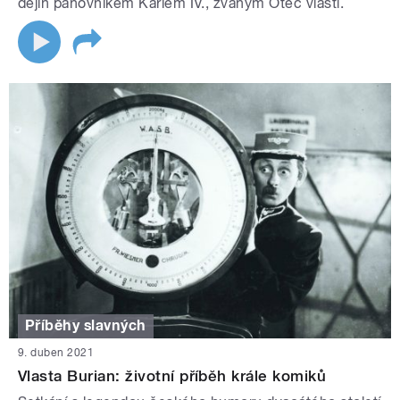
dějin panovníkem Karlem IV., zvaným Otec vlasti.
Příběhy slavných
9. duben 2021
Vlasta Burian: životní příběh krále komiků