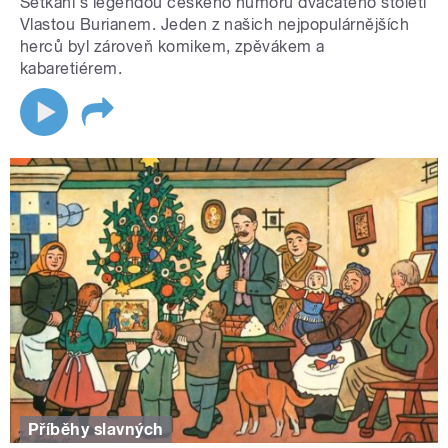
Setkání s legendou českého humoru dvacátého století
Vlastou Burianem. Jeden z našich nejpopulárnějších
herců byl zároveň komikem, zpěvákem a
kabaretiérem.
Příběhy slavných