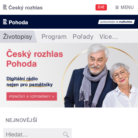
Přejít k hlavnímu obsahu
MENU
ŽIVĚ
Životopisy
Program
Pořady
Více
…
NEJNOVĚJŠÍ