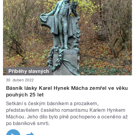
Příběhy slavných
30. duben 2022
Básník lásky Karel Hynek Mácha zemřel ve věku
pouhých 25 let
Setkání s českým básníkem a prozaikem,
představitelem českého romantismu Karlem Hynkem
Máchou. Jeho dílo bylo plně pochopeno a oceněno až
po básníkově smrti.