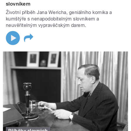
slovníkem
Životní příběh Jana Wericha, geniálního komika a
kumštýře s nenapodobitelným slovníkem a
neuvěřitelným vypravěčským darem.
Příběhy slavných