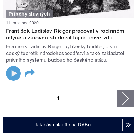
Příběhy slavných
11. prosinec 2020
František Ladislav Rieger pracoval v rodinném
mlýně a zároveň studoval tajně univerzitu
František Ladislav Rieger byl český buditel, první
český teoretik národohospodářství a také zakladatel
právního systému budoucího českého státu.
STRÁNKY
1
n
Jak nás naladíte na DABu