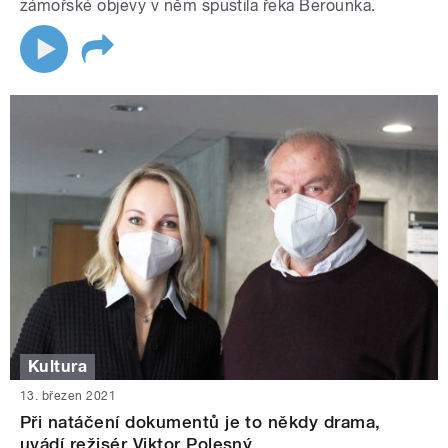
zámořské objevy v něm spustila řeka Berounka.
Kultura
13. březen 2021
Při natáčení dokumentů je to někdy drama,
uvádí režisér Viktor Polesný