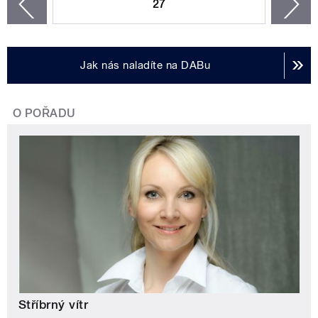
27
n
zí
Jak nás naladíte na DABu
O POŘADU
Stříbrný vítr