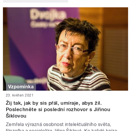
Vzpomínka
23. květen 2021
Žij tak, jak by sis přál, umíraje, abys žil.
Poslechněte si poslední rozhovor s Jiřinou
Šiklovou
Zemřela výrazná osobnost intelektuálního světa,
filozofka a socioložka Jiřina Šiklová. Ke každé knize,