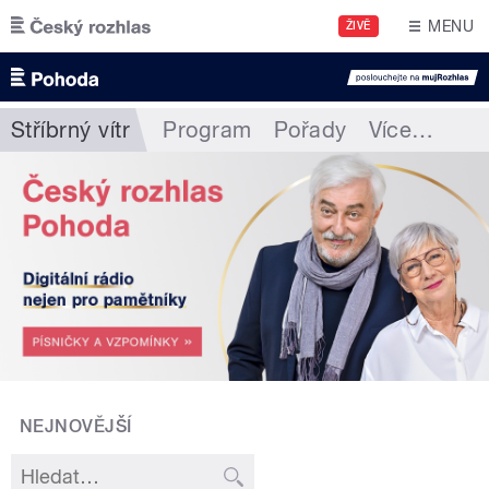
Přejít k hlavnímu obsahu
MENU
ŽIVĚ
Stříbrný vítr
Program
Pořady
Více
…
NEJNOVĚJŠÍ