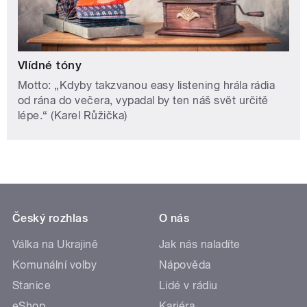
Vlídné tóny
Motto: „Kdyby takzvanou easy listening hrála rádia
od rána do večera, vypadal by ten náš svět určitě
lépe.“ (Karel Růžička)
Český rozhlas
O nás
Válka na Ukrajině
Jak nás naladíte
Komunální volby
Nápověda
Stanice
Lidé v rádiu
eShop
Kariéra