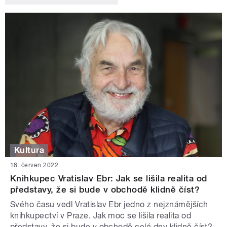
Kultura
18. červen 2022
Knihkupec Vratislav Ebr: Jak se lišila realita od
představy, že si bude v obchodě klidně číst?
Svého času vedl Vratislav Ebr jedno z nejznámějších
knihkupectví v Praze. Jak moc se lišila realita od
představy, že si bude v obchodě celé dny klidně číst?