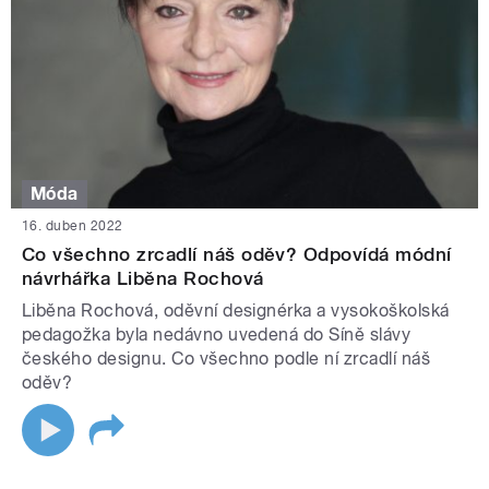
Móda
16. duben 2022
Co všechno zrcadlí náš oděv? Odpovídá módní
návrhářka Liběna Rochová
Liběna Rochová, oděvní designérka a vysokoškolská
pedagožka byla nedávno uvedená do Síně slávy
českého designu. Co všechno podle ní zrcadlí náš
oděv?
STRÁNKY