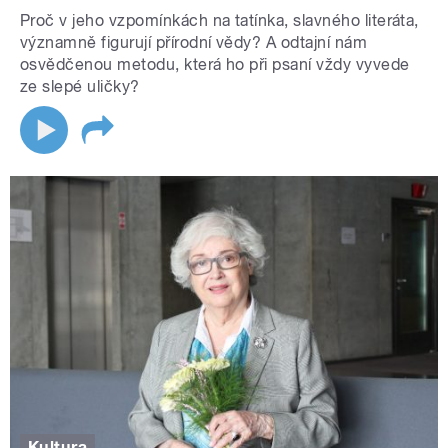
Proč v jeho vzpomínkách na tatínka, slavného literáta,
významně figurují přírodní vědy? A odtajní nám
osvědčenou metodu, která ho při psaní vždy vyvede
ze slepé uličky?
Kultura