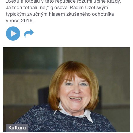
„Sexu a fotbalu v této republice rozumí úplně každý.
Já teda fotbalu ne,“ glosoval Radim Uzel svým
typickým zvučným hlasem zkušeného ochotníka
v roce 2016.
Kultura