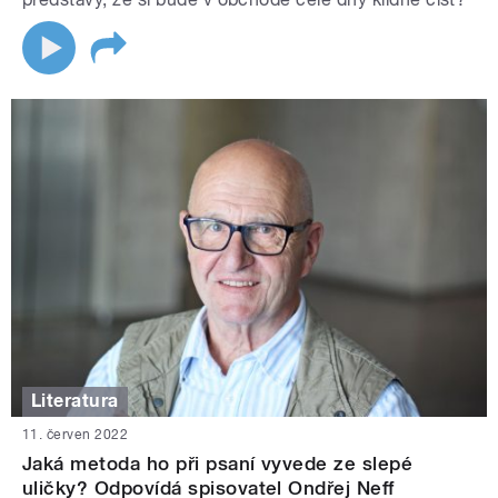
Literatura
11. červen 2022
Jaká metoda ho při psaní vyvede ze slepé
uličky? Odpovídá spisovatel Ondřej Neff