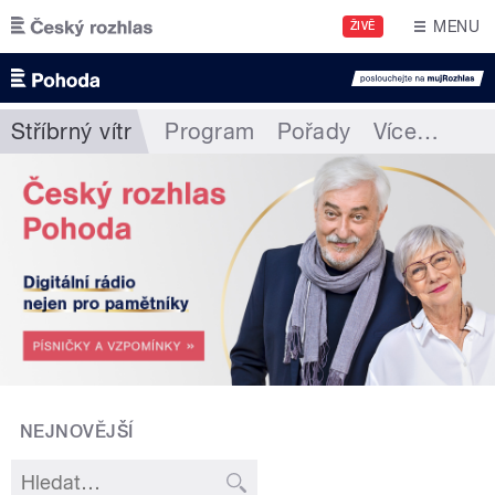
Přejít k hlavnímu obsahu
MENU
ŽIVĚ
Stříbrný vítr
Program
Pořady
Více
…
NEJNOVĚJŠÍ