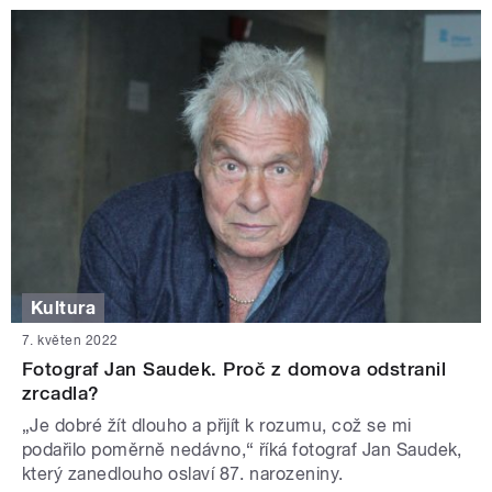
Kultura
7. květen 2022
Fotograf Jan Saudek. Proč z domova odstranil
zrcadla?
„Je dobré žít dlouho a přijít k rozumu, což se mi
podařilo poměrně nedávno,“ říká fotograf Jan Saudek,
který zanedlouho oslaví 87. narozeniny.