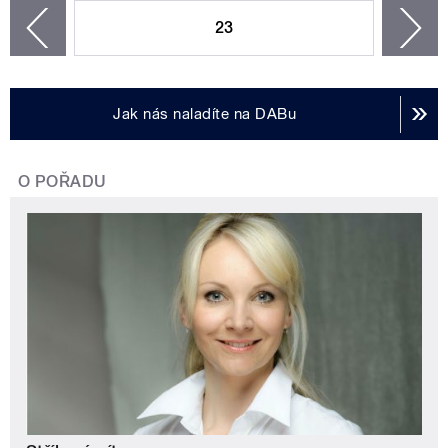
23
n
zí
Jak nás naladíte na DABu
O POŘADU