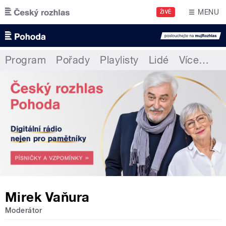
Přejít k hlavnímu obsahu
MENU
ŽIVĚ
Program
Pořady
Playlisty
Lidé
Více
…
Mirek Vaňura
Moderátor