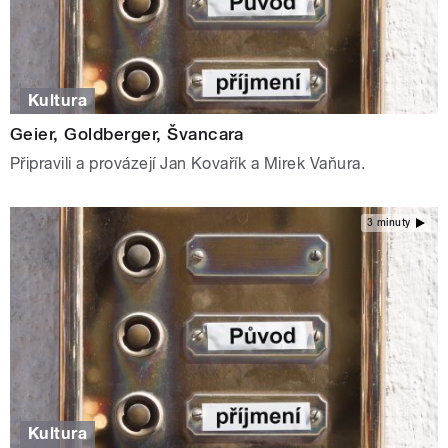
Kultura
Geier, Goldberger, Švancara
Připravili a provázejí Jan Kovařík a Mirek Vaňura.
3 minuty
Kultura