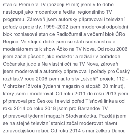
stanici Premiéra TV (později Prima) jsem v té době
nastoupil jako moderátor a ředitel regionálního TV
programu. Zároveň jsem autorsky připravoval i televizní
pořady a projekty. 1999–2002 jsem moderoval odpolední
blok rozhlasové stanice Radiožurnál a večerní blok ČRo
Regina. Ve stejné době jsem se stal i scénáristou a
moderátorem talk show Áčko na TV Nova. Od roku 2006
jsem začal působit jako redaktor a režisér v pořadech
Občanské judo a Na vlastní oči na TV Nova, zároveň
jsem moderoval a autorsky připravoval i pořady pro Český
rozhlas.V roce 2006 jsem autorsky „stvořil“ projekt 112 -
V ohrožení života (týdenní magazín o stopáži 30 minut),
který jsem i moderoval. Od roku 2011 do roku 2013 jsem
připravoval pro Českou televizi pořad Tísňová linka a od
roku 2014 do roku 2018 jsem pro Barrandov TV
připravoval týdenní magazín Stodvanáctka. Později jsem
se na stejné televizní stanici začal moderovat hlavní
zpravodajskou relaci. Od roku 2014 s manželkou Danou