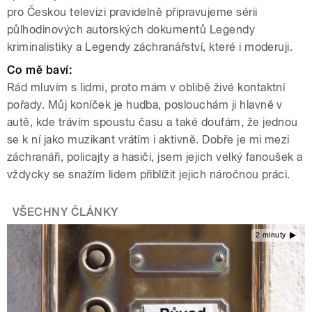
pro Českou televizi pravidelně připravujeme sérii
půlhodinových autorských dokumentů Legendy
kriminalistiky a Legendy záchranářství, které i moderuji.
Co mě baví:
Rád mluvím s lidmi, proto mám v oblibě živé kontaktní
pořady. Můj koníček je hudba, poslouchám ji hlavně v
autě, kde trávím spoustu času a také doufám, že jednou
se k ní jako muzikant vrátím i aktivně. Dobře je mi mezi
záchranáři, policajty a hasiči, jsem jejich velký fanoušek a
vždycky se snažím lidem přiblížit jejich náročnou práci.
VŠECHNY ČLÁNKY
2 minuty