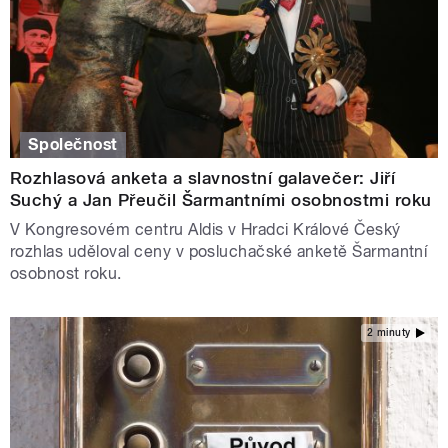
Společnost
Rozhlasová anketa a slavnostní galavečer: Jiří
Suchý a Jan Přeučil Šarmantními osobnostmi roku
V Kongresovém centru Aldis v Hradci Králové Český
rozhlas uděloval ceny v posluchačské anketě Šarmantní
osobnost roku.
2 minuty