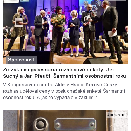
Společnost
Ze zákulisí galavečera rozhlasové ankety: Jiří
Suchý a Jan Přeučil Šarmantními osobnostmi roku
V Kongresovém centru Aldis v Hradci Králové Český
rozhlas uděloval ceny v posluchačské anketě Šarmantní
osobnost roku. A jak to vypadalo v zákulisí?
3 minuty