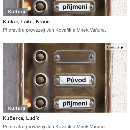
Kultura
Kinkor, Laibl, Kraus
Připravili a provázejí Jan Kovařík a Mirek Vaňura.
2 minuty
Kultura
Kučerka, Ludík
Připravili a provázejí Jan Kovařík a Mirek Vaňura.