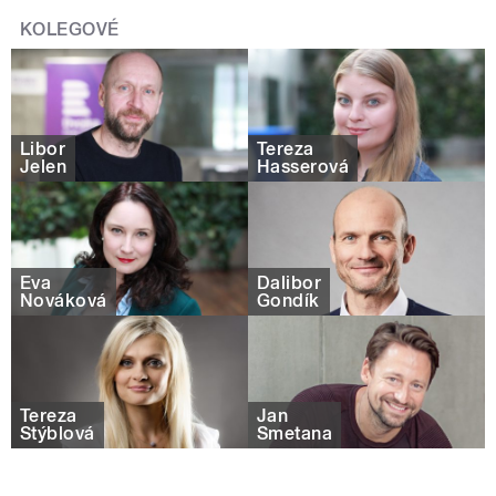
KOLEGOVÉ
Libor
Tereza
Jelen
Hasserová
Eva
Dalibor
Nováková
Gondík
Tereza
Jan
Stýblová
Smetana