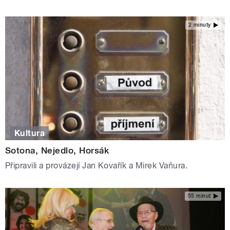
2 minuty
Kultura
Sotona, Nejedlo, Horsák
Připravili a provázejí Jan Kovařík a Mirek Vaňura.
55 minut