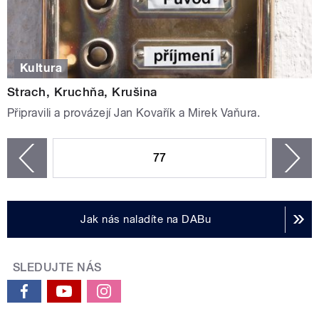
Kultura
Strach, Kruchňa, Krušina
Připravili a provázejí Jan Kovařík a Mirek Vaňura.
STRÁNKY
77
n
zí
Jak nás naladíte na DABu
SLEDUJTE NÁS