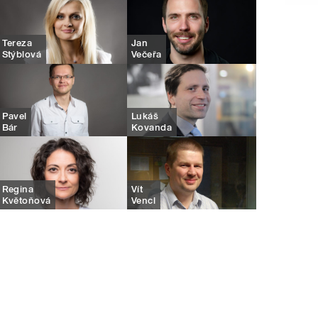
Tereza
Jan
Stýblová
Večeřa
Pavel
Lukáš
Bár
Kovanda
Regina
Vít
Květoňová
Vencl