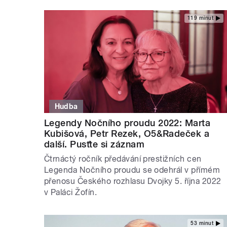
119 minut
Hudba
Legendy Nočního proudu 2022: Marta
Kubišová, Petr Rezek, O5&Radeček a
další. Pusťte si záznam
Čtrnáctý ročník předávání prestižních cen
Legenda Nočního proudu se odehrál v přímém
přenosu Českého rozhlasu Dvojky 5. října 2022
v Paláci Žofín.
53 minut