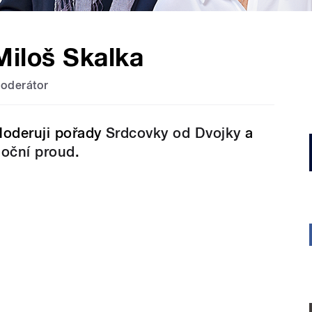
Miloš Skalka
oderátor
oderuji pořady
Srdcovky od Dvojky
a
oční proud
.