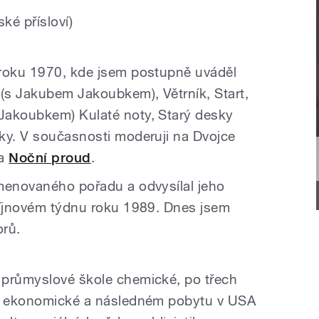
ské přísloví)
 roku 1970, kde jsem postupně uváděl
(s Jakubem Jakoubkem), Větrník, Start,
Jakoubkem) Kulaté noty, Starý desky
ky. V současnosti moderuji na Dvojce
a
Noční proud
.
menovaného pořadu a odvysílal jeho
říjnovém týdnu roku 1989. Dnes jsem
orů.
 průmyslové škole chemické, po třech
le ekonomické a následném pobytu v USA