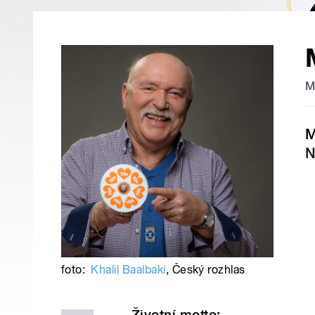
M
M
N
foto:
Khalil Baalbaki
,
Český rozhlas
Životní motto: