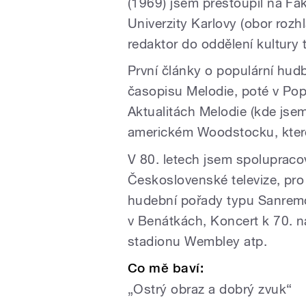
(1969) jsem přestoupil na Fak
Univerzity Karlovy (obor rozh
redaktor do oddělení kultury 
První články o populární hudbě
časopisu Melodie, poté v Pop
Aktualitách Melodie (kde jsem 
americkém Woodstocku, které
V 80. letech jsem spolupracov
Československé televize, pro
hudební pořady typu Sanremo,
v Benátkách, Koncert k 70. 
stadionu Wembley atp.
Co mě baví:
„Ostrý obraz a dobrý zvuk“