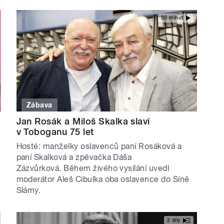
55 minut
Zábava
Jan Rosák a Miloš Skalka slaví
v Toboganu 75 let
Hosté: manželky oslavenců paní Rosáková a
paní Skalková a zpěvačka Dáša
Zázvůrková. Během živého vysílání uvedl
moderátor Aleš Cibulka oba oslavence do Síně
Slámy.
2 díly