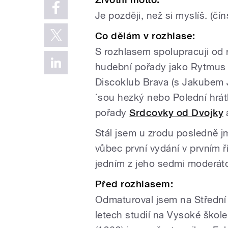
Je později, než si myslíš. (čín
Co dělám v rozhlase:
S rozhlasem spolupracuji od
hudební pořady jako Rytmus 
Discoklub Brava (s Jakubem 
´sou hezký nebo Polední hrát
pořady
Srdcovky od Dvojky
Stál jsem u zrodu posledně j
vůbec první vydání v prvním 
jedním z jeho sedmi moderát
Před rozhlasem:
Odmaturoval jsem na Střední
letech studií na Vysoké ško