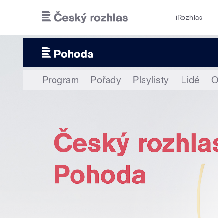
Přejít k hlavnímu obsahu
iRozhlas
Program
Pořady
Playlisty
Lidé
O