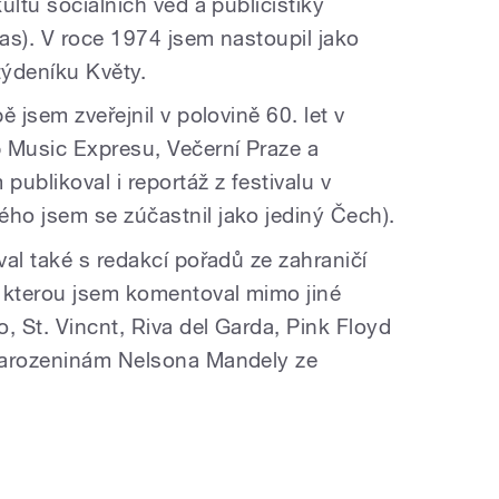
ultu sociálních věd a publicistiky
las). V roce 1974 jsem nastoupil jako
týdeníku Květy.
 jsem zveřejnil v polovině 60. let v
 Music Expresu, Večerní Praze a
publikoval i reportáž z festivalu v
ho jsem se zúčastnil jako jediný Čech).
al také s redakcí pořadů ze zahraničí
 kterou jsem komentoval mimo jiné
 St. Vincnt, Riva del Garda, Pink Floyd
narozeninám Nelsona Mandely ze