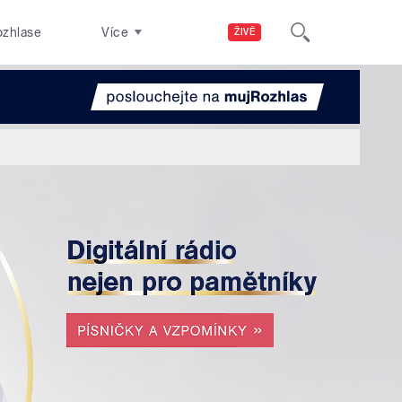
ozhlase
Více
ŽIVĚ