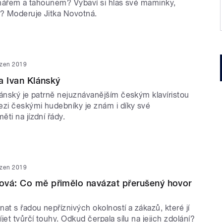
ionářem a tahounem? Vybaví si hlas své maminky,
a? Moderuje Jitka Novotná.
ezen 2019
ta Ivan Klánský
lánský je patrně nejuznávanějším českým klavíristou
zi českými hudebníky je znám i díky své
ti na jízdní řády.
ezen 2019
ová: Co mě přimělo navázat přerušený hovor
at s řadou nepříznivých okolností a zákazů, které jí
jet tvůrčí touhy. Odkud čerpala sílu na jejich zdolání?