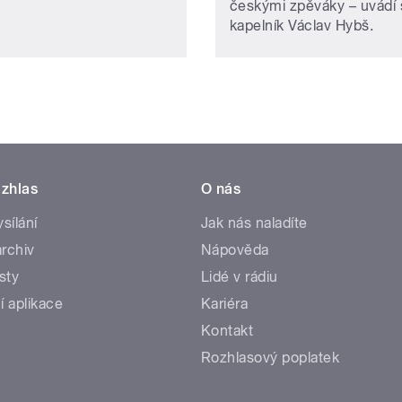
českými zpěváky – uvádí
kapelník Václav Hybš.
zhlas
O nás
ysílání
Jak nás naladíte
rchiv
Nápověda
sty
Lidé v rádiu
í aplikace
Kariéra
Kontakt
Rozhlasový poplatek