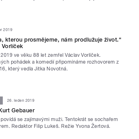
or 2019
a, kterou prosmějeme, nám prodlužuje život.“
 Vorlíček
 2019 ve věku 88 let zemřel Václav Vorlíček.
ených pohádek a komedií připomínáme rozhovorem z
16, který vedla Jitka Novotná.
26. leden 2019
Kurt Gebauer
i povídá se zajímavými muži. Tentokrát se sochařem
m. Redaktor Filip Lukeš. Režie Yvona Žertová.