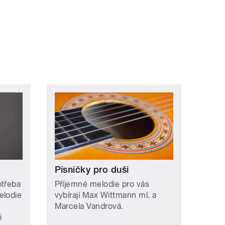
Písničky pro duši
otřeba
Příjemné melodie pro vás
elodie
vybírají Max Wittmann ml. a
Marcela Vandrová.
i