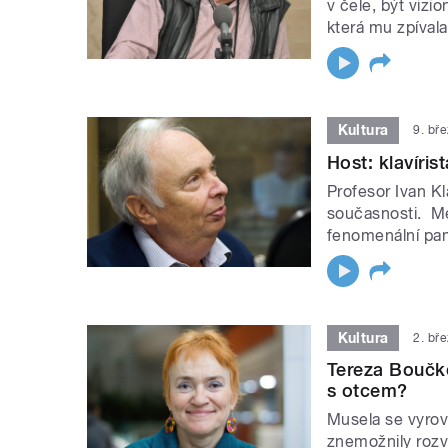
v čele, být viz
která mu zpíval
Kultura
9. bř
Host: klavíris
Profesor Ivan K
současnosti. Me
fenomenální pamě
Kultura
2. bř
Tereza Boučk
s otcem?
Musela se vyrovn
znemožnily rozví