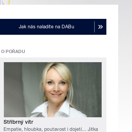
Jak nás naladíte na DABu
O POŘADU
Stříbrný vítr
Empatie, hloubka, poutavost i dojetí… Jitka