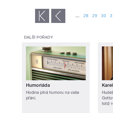
STRÁNKY
…
28
29
30
3
« první
‹ předchozí
DALŠÍ POŘADY
Humoriáda
Karel
Hodina plná humoru na vaše
Hudeb
přání.
Gottov
totiž 