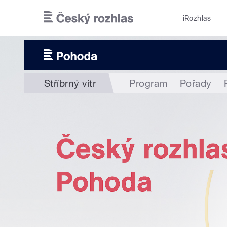
Přejít k hlavnímu obsahu
iRozhlas
Stříbrný vítr
Program
Pořady