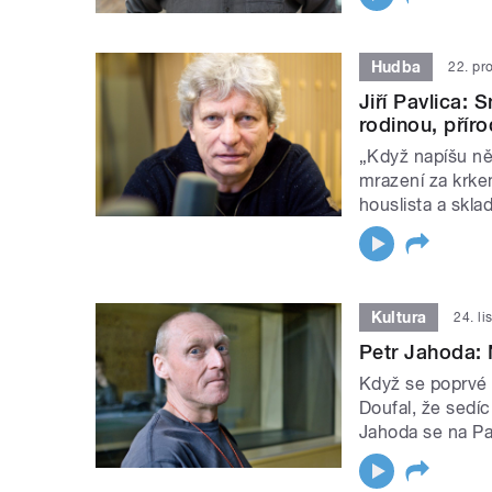
Hudba
22. pr
Jiří Pavlica: 
rodinou, přír
„Když napíšu ně
mrazení za krke
houslista a sklad
Kultura
24. l
Petr Jahoda: 
Když se poprvé 
Doufal, že sedíc
Jahoda se na Pa