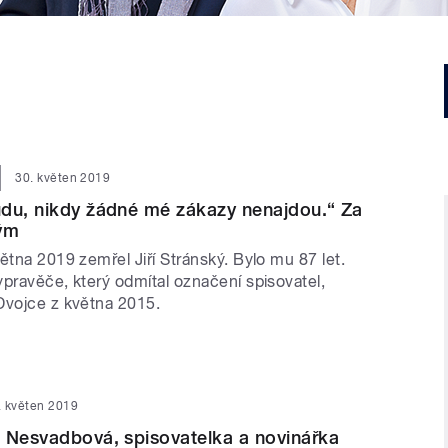
30. květen 2019
du, nikdy žádné mé zákazy nenajdou.“ Za
kým
ětna 2019 zemřel Jiří Stránský. Bylo mu 87 let.
ypravěče, který odmítal označení spisovatel,
Dvojce z května 2015.
. květen 2019
 Nesvadbová, spisovatelka a novinářka