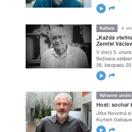
Kultura
6. ún
„Každá vteřin
Zemřel Václav
V úterý 5. února
Režiséra oblíb
26. listopadu 20
Výtvarné umění
Host: sochař 
Jitka Novotná s
Kurtem Gebauere