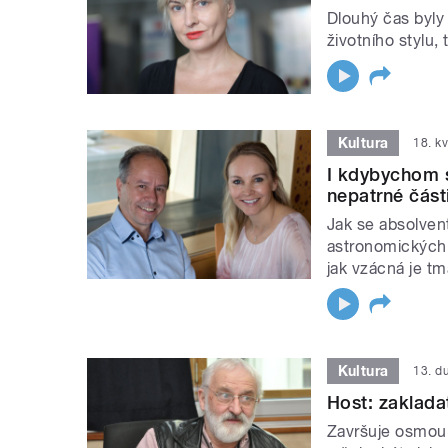
Dlouhý čas byl
životního stylu,
Kultura
18. k
I kdybychom s
nepatrné část
Jak se absolven
astronomických 
jak vzácná je t
Kultura
13. d
Host: zaklad
Završuje osmou 