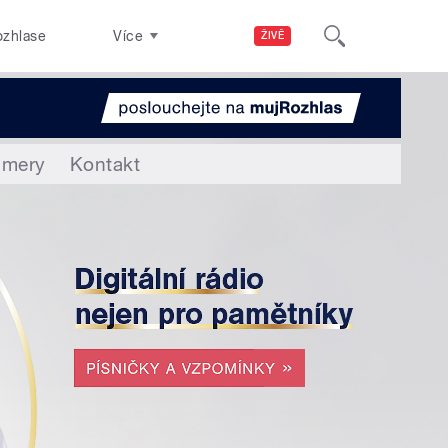
ozhlase
Více
ŽIVĚ
amery
Kontakt