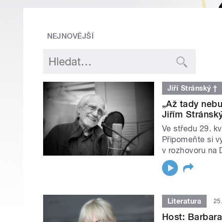
NEJNOVĚJŠÍ
Jiří Stránský †
„Až tady nebu
Jiřím Stráns
Ve středu 29. kv
Připomeňte si v
v rozhovoru na 
Literatura
25
Host: Barbara