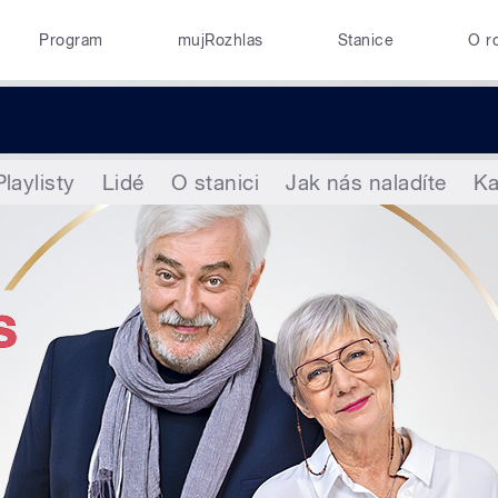
Program
mujRozhlas
Stanice
O r
Playlisty
Lidé
O stanici
Jak nás naladíte
K