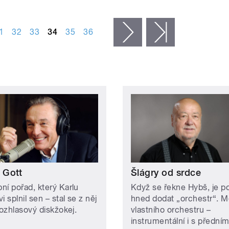
1
32
33
34
35
36
následující ›
poslední »
 Gott
Šlágry od srdce
ní pořad, který Karlu
Když se řekne Hybš, je p
i splnil sen – stal se z něj
hned dodat „orchestr“. M
rozhlasový diskžokej.
vlastního orchestru –
instrumentální i s předním