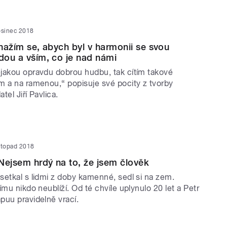
osinec 2018
Snažím se, abych byl v harmonii se svou
odou a vším, co je nad námi
jakou opravdu dobrou hudbu, tak cítím takové
m a na ramenou,“ popisuje své pocity z tvorby
atel Jiří Pavlica.
istopad 2018
Nejsem hrdý na to, že jsem člověk
setkal s lidmi z doby kamenné, sedl si na zem.
ímu nikdo neublíží. Od té chvíle uplynulo 20 let a Petr
puu pravidelně vrací.