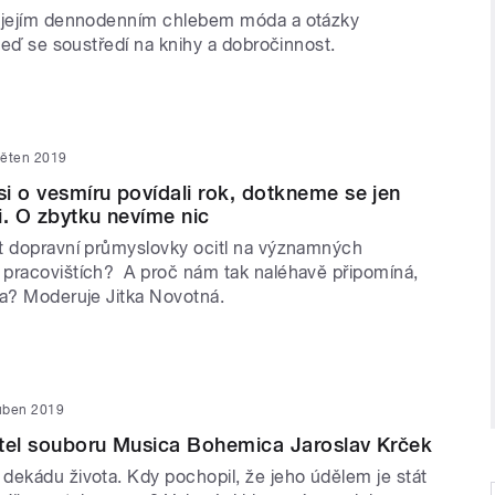
y jejím dennodenním chlebem móda a otázky
 teď se soustředí na knihy a dobročinnost.
věten 2019
i o vesmíru povídali rok, dotkneme se jen
i. O zbytku nevíme nic
t dopravní průmyslovky ocitl na významných
pracovištích? A proč nám tak naléhavě připomíná,
ma? Moderuje Jitka Novotná.
uben 2019
atel souboru Musica Bohemica Jaroslav Krček
dekádu života. Kdy pochopil, že jeho údělem je stát