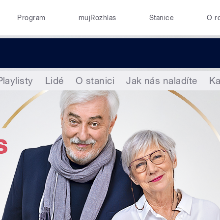
Program
mujRozhlas
Stanice
O r
Playlisty
Lidé
O stanici
Jak nás naladíte
K