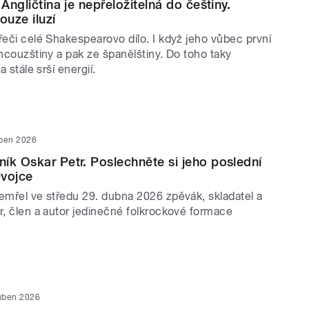
 Angličtina je nepřeložitelná do češtiny.
ouze iluzí
řeči celé Shakespearovo dílo. I když jeho vůbec první
ancouzštiny a pak ze španělštiny. Do toho taky
a stále srší energií.
uben 2026
ík Oskar Petr. Poslechněte si jeho poslední
Dvojce
zemřel ve středu 29. dubna 2026 zpěvák, skladatel a
r, člen a autor jedinečné folkrockové formace
uben 2026