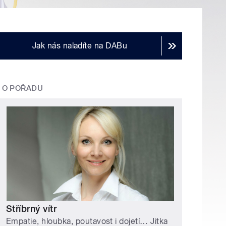
Jak nás naladíte na DABu
O POŘADU
Stříbrný vítr
Empatie, hloubka, poutavost i dojetí… Jitka