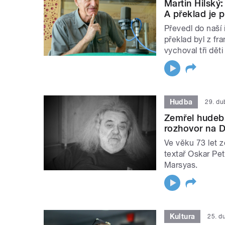
Martin Hilský:
A překlad je p
Převedl do naší 
překlad byl z fr
vychoval tři děti 
Hudba
29. d
Zemřel hudebn
rozhovor na 
Ve věku 73 let 
textař Oskar Pet
Marsyas.
Kultura
25. d