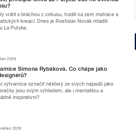
usu?
ý vrátil s bráchou z cirkusu, hodili na zem matrace a
batických kreací. Dnes je Rostislav Novák mladší
u La Putyka.
ěten 2026
varnice Simona Rybáková. Co chápe jako
 designérů?
 výtvarnice označit některý ze svých nápadů jako
erečky jsou svým vzhledem, ale i mentalitou a
dně inspirativní?
 květen 2026