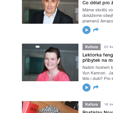
Co dělat pro 
Máme skvělý vod
dokážeme obejít,
pramenů Amazon
Kultura
23. k
Lektorka feng
příbytek na mí
Naším hostem bu
Vun Kannon. Jak
tělo i duši? Pro 
Kultura
16. k
Rostislav Nová