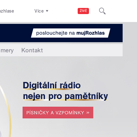
ozhlase
Více
ŽIVĚ
amery
Kontakt