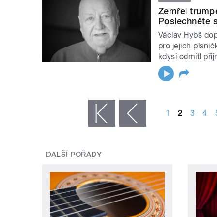
Zemřel trumpe
Poslechněte s
Václav Hybš dop
pro jejich písni
kdysi odmítl při
STRÁNKY
1
2
3
4
« první
‹ předchozí
DALŠÍ POŘADY