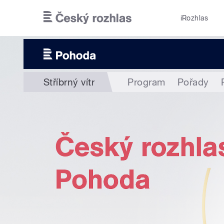
Přejít k hlavnímu obsahu
iRozhlas
Stříbrný vítr
Program
Pořady