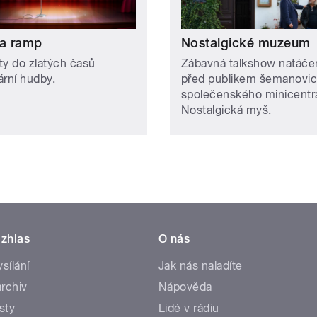
la ramp
Nostalgické muzeum
ty do zlatých časů
Zábavná talkshow natáče
ární hudby.
před publikem šemanovi
společenského minicentr
Nostalgická myš.
zhlas
O nás
ysílání
Jak nás naladíte
rchiv
Nápověda
sty
Lidé v rádiu