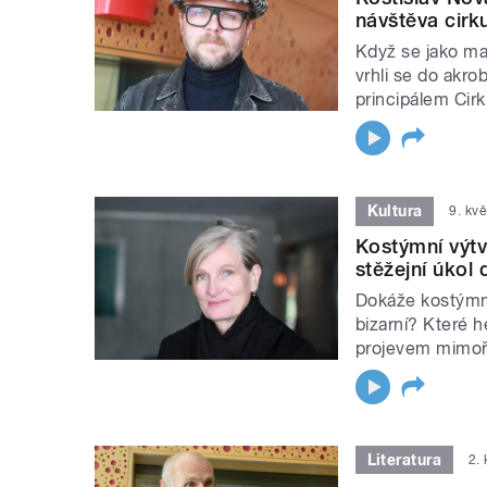
návštěva cirk
Když se jako mal
vrhli se do akro
principálem Cirk
Kultura
9. kv
Kostýmní výt
stěžejní úkol
Dokáže kostýmní
bizarní? Které h
projevem mimořá
Literatura
2.