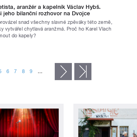
tista, aranžér a kapelník Václav Hybš.
i jeho bilanční rozhovor na Dvojce
rovázel snad všechny slavné zpěváky této země,
čky vytvářel chytlavá aranžmá. Proč ho Karel Vlach
jmout do kapely?
5
6
7
8
9
…
následující ›
poslední »