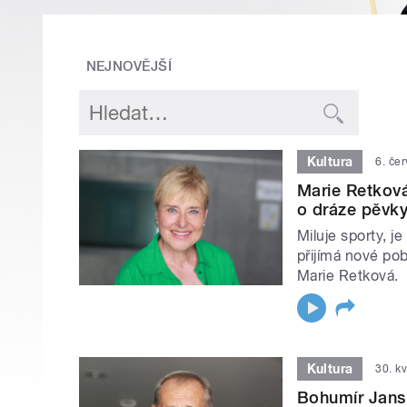
NEJNOVĚJŠÍ
Kultura
6. če
Marie Retkov
o dráze pěvk
Miluje sporty, je
přijímá nové pob
Marie Retková.
Kultura
30. k
Bohumír Jans