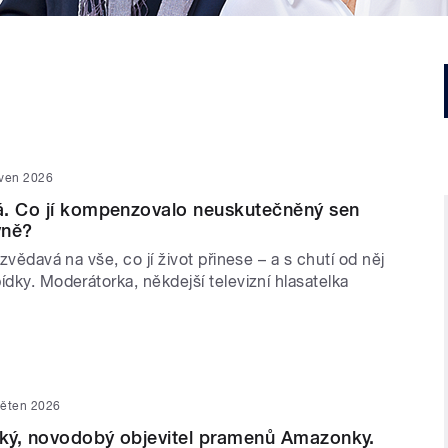
rven 2026
á. Co jí kompenzovalo neuskutečněný sen
yně?
 zvědavá na vše, co jí život přinese – a s chutí od něj
ídky. Moderátorka, někdejší televizní hlasatelka
věten 2026
ký, novodobý objevitel pramenů Amazonky.