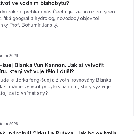
život ve vodním blahobytu?
ní zákon, problém nás Čechů je, že ho už za týden
 říká geograf a hydrolog, novodobý objevitel
ky Prof. Bohumír Janský.
věten 2026
-šuej Blanka Vun Kannon. Jak si vytvořit
ru, který vyživuje tělo i duši?
de lektorka feng-šuej a životní rovnováhy Blanka
 si máme vytvořit příbytek na míru, který vyživuje
stojí za to vnímat sny?
věten 2026
k, principál Cirku La Putyka. Jak ho ovlivnila