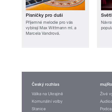
Písničky pro duši
Svět
Příjemné melodie pro vás
Návra
vybírají Max Wittmann ml. a
popul
Marcela Vandrová.
Český rozhlas
mujRo
Válka na Ukrajině
Živé v
Komunální volby
Audioa
Stanice
Podca