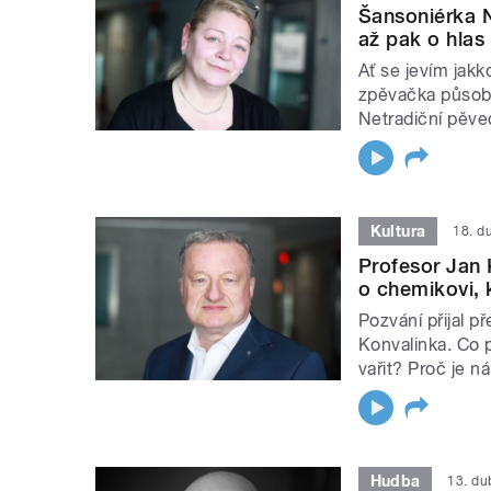
Šansoniérka N
až pak o hlas
Ať se jevím jakk
zpěvačka působiv
Netradiční pěve
Kultura
18. d
Profesor Jan 
o chemikovi, 
Pozvání přijal p
Konvalinka. Co 
vařit? Proč je 
Hudba
13. d