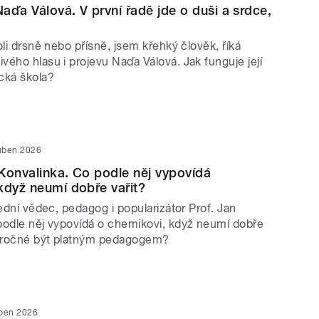
aďa Válová. V první řadě jde o duši a srdce,
oli drsně nebo přísně, jsem křehký člověk, říká
ého hlasu i projevu Naďa Válová. Jak funguje její
cká škola?
uben 2026
Konvalinka. Co podle něj vypovídá
když neumí dobře vařit?
řední vědec, pedagog i popularizátor Prof. Jan
podle něj vypovídá o chemikovi, když neumí dobře
náročné být platným pedagogem?
uben 2026