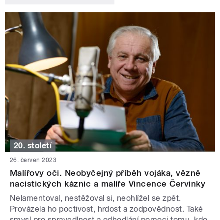
20. století
26. červen 2023
Malířovy oči. Neobyčejný příběh vojáka, vězně
nacistických káznic a malíře Vincence Červinky
Nelamentoval, nestěžoval si, neohlížel se zpět.
Provázela ho poctivost, hrdost a zodpovědnost. Také
smysl pro spravedlnost a odhodlání pomoci tomu, kdo