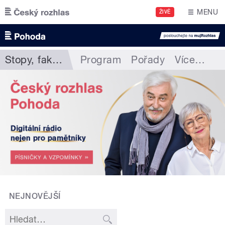
Přejít k hlavnímu obsahu
MENU
ŽIVĚ
Stopy, fakta, tajemství...
Program
Pořady
Více
…
NEJNOVĚJŠÍ