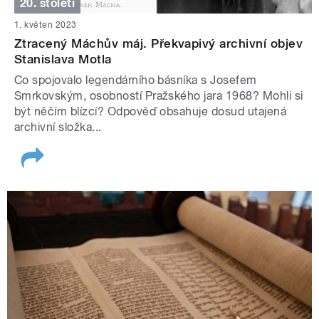
20. století
1. květen 2023
Ztracený Máchův máj. Překvapivý archivní objev
Stanislava Motla
Co spojovalo legendárního básníka s Josefem
Smrkovským, osobností Pražského jara 1968? Mohli si
být něčím blízcí? Odpověď obsahuje dosud utajená
archivní složka...