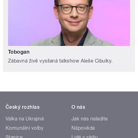
Tobogan
Zábavná živě vysílaná talkshow Aleše Cibulky.
Český rozhlas
O nás
Válka na Ukrajině
Jak nás naladíte
Komunální volby
Nápověda
Stanice
Lidé v rádiu