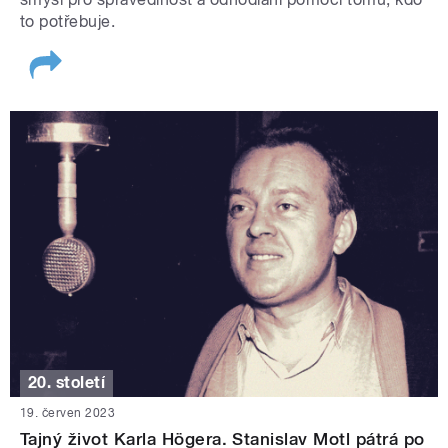
to potřebuje.
20. století
19. červen 2023
Tajný život Karla Högera. Stanislav Motl pátrá po