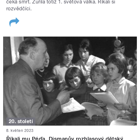
čeká smrt. Zuřila totiž 1. světová válka. Říkali si
rozvědčíci.
20. století
8. květen 2023
Říkali mu Péďa. Dismanův rozhlasový dětský