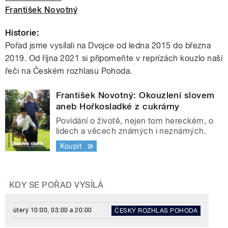
František Novotný
Historie:
Pořad jsme vysílali na Dvojce od ledna 2015 do března
2019. Od října 2021 si připomeňte v reprízách kouzlo naší
řeči na Českém rozhlasu Pohoda.
František Novotný: Okouzlení slovem
aneb Hořkosladké z cukrárny
Povídání o životě, nejen tom hereckém, o
lidech a věcech známých i neznámých.
Koupit
KDY SE POŘAD VYSÍLÁ
úterý 10:00, 03:00 a 20:00
ČESKÝ ROZHLAS POHODA