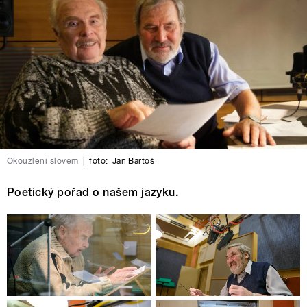
Okouzlení slovem
|
foto:
Jan Bartoš
Poetický pořad o našem jazyku.