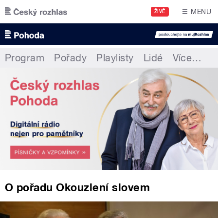
Přejít k hlavnímu obsahu
MENU
ŽIVĚ
Program
Pořady
Playlisty
Lidé
Více
…
O pořadu Okouzlení slovem