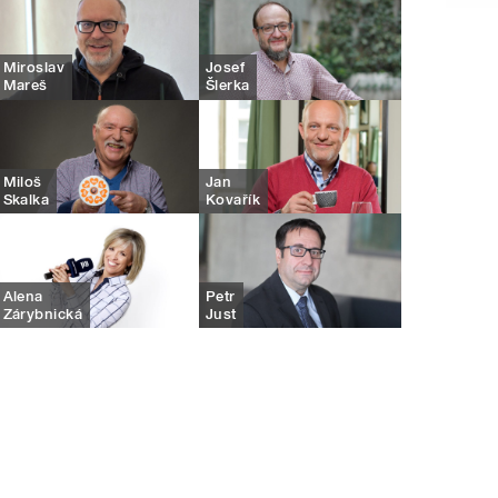
Miroslav
Josef
Mareš
Šlerka
Miloš
Jan
Skalka
Kovařík
Alena
Petr
Zárybnická
Just