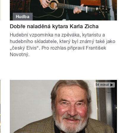
Hudba
Dobře naladěná kytara Karla Zicha
Hudební vzpomínka na zpěváka, kytaristu a
hudebního skladatele, který byl známý také jako
„český Elvis“. Pro rozhlas připravil František
Novotný.
54 minut