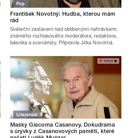
Pop
František Novotný: Hudba, kterou mám
rád
Sváteční zastavení nad oblíbenými nahrávkami
známého rozhlasového moderátora, redaktora,
básníka a scenáristy. Připravila Jitka Novotná.
41 minut
Literatura
Masky Giacoma Casanovy. Dokudrama
s úryvky z Casanovových pamětí, které
načetl Luděk Munzar