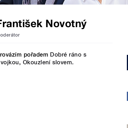
František Novotný
oderátor
rovázím pořadem
Dobré ráno s
vojkou
,
Okouzlení slovem.