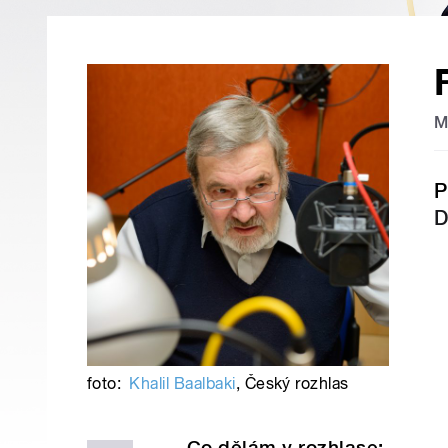
M
P
D
foto:
Khalil Baalbaki
,
Český rozhlas
Co dělám v rozhlase: