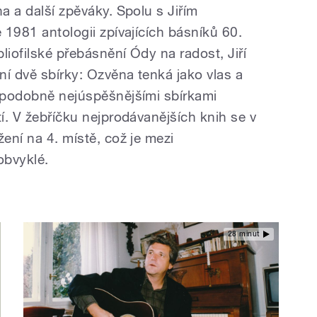
ha a další zpěváky. Spolu s Jiřím
e 1981 antologii zpívajících básníků 60.
bliofilské přebásnění Ódy na radost, Jiří
dní dvě sbírky: Ozvěna tenká jako vlas a
děpodobně nejúspěšnějšími sbírkami
tí. V žebříčku nejprodávanějších knih se v
žení na 4. místě, což je mezi
eobvyklé.
28 minut