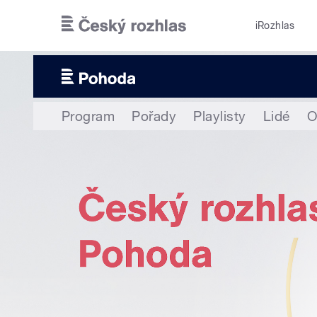
Přejít k hlavnímu obsahu
iRozhlas
Program
Pořady
Playlisty
Lidé
O