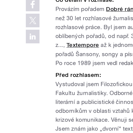
Provázím pořadem
Dobré rán
než 30 let rozhlasové žurnali
rozhlasové práce. Byl jsem
oblíbených pořadů, od např. 3 
z...,
Textempore
až k jednomu
pořadů Šansony, songy a pís
Po roce 1989 jsem vedl redakc
Před rozhlasem:
Vystudoval jsem Filozofickou
Fakultu žurnalistiky. Odborn
literární a publicistické činn
odborníkům v oblasti vztahů 
krizové komunikace. Věnuji se
Jsem znám jako „dvorní“ texta