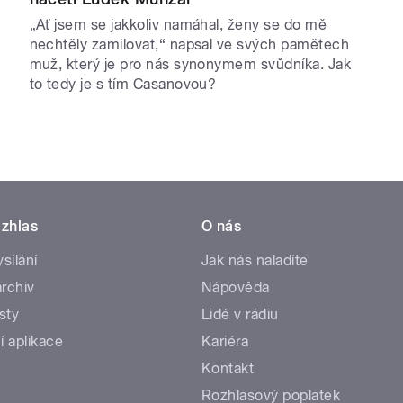
„Ať jsem se jakkoliv namáhal, ženy se do mě
nechtěly zamilovat,“ napsal ve svých pamětech
muž, který je pro nás synonymem svůdníka. Jak
to tedy je s tím Casanovou?
zhlas
O nás
ysílání
Jak nás naladíte
rchiv
Nápověda
sty
Lidé v rádiu
í aplikace
Kariéra
Kontakt
Rozhlasový poplatek