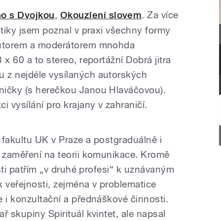
o s Dvojkou
,
Okouzlení slovem
. Za více
stiky jsem poznal v praxi všechny formy
 autorem a moderátorem mnohda
x 60 a to stereo, reportážní Dobrá jitra
 z nejdéle vysílaných autorských
ničky (s herečkou Janou Hlaváčovou).
i vysílání pro krajany v zahraničí.
 fakultu UK v Praze a postgraduálně i
é zaměření na teorii komunikace. Kromě
osti patřím „v druhé profesi“ k uznávaným
k veřejnosti, zejména v problematice
 i konzultační a přednáškové činnosti.
ř skupiny Spirituál kvintet, ale napsal