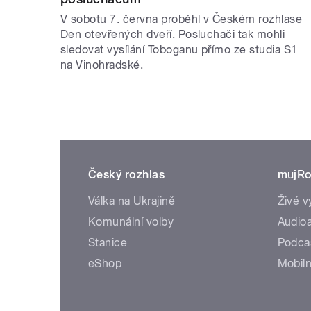
V sobotu 7. června proběhl v Českém rozhlase
Den otevřených dveří. Posluchači tak mohli
sledovat vysílání Toboganu přímo ze studia S1
na Vinohradské.
Český rozhlas
mujRo
Válka na Ukrajině
Živé v
Komunální volby
Audioa
Stanice
Podca
eShop
Mobiln