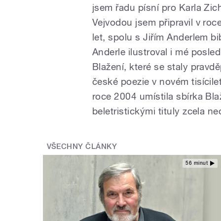
jsem řadu písní pro Karla Zic
Vejvodou jsem připravil v roc
let, spolu s Jiřím Anderlem bi
Anderle ilustroval i mé posle
Blažení, které se staly prav
české poezie v novém tisícile
roce 2004 umístila sbírka Bla
beletristickými tituly zcela n
VŠECHNY ČLÁNKY
56 minut