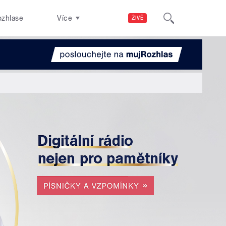
ozhlase
Více
ŽIVĚ