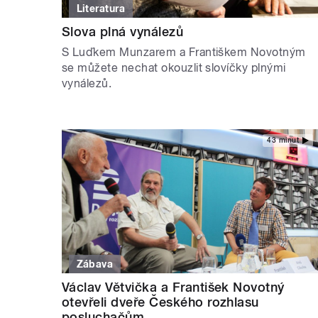
Literatura
Slova plná vynálezů
S Luďkem Munzarem a Františkem Novotným
se můžete nechat okouzlit slovíčky plnými
vynálezů.
43 minut
Zábava
Václav Větvička a František Novotný
otevřeli dveře Českého rozhlasu
posluchačům