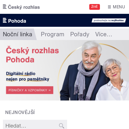
Přejít k hlavnímu obsahu
MENU
ŽIVĚ
Noční linka
Program
Pořady
Více
…
NEJNOVĚJŠÍ