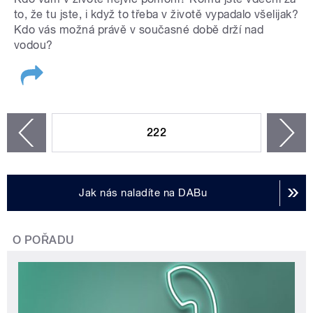
to, že tu jste, i když to třeba v životě vypadalo všelijak?
Kdo vás možná právě v současné době drží nad
vodou?
STRÁNKY
222
n
zí
Jak nás naladíte na DABu
O POŘADU