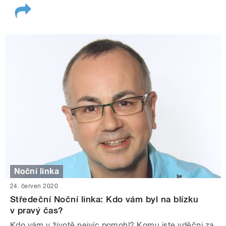
Noční linka
24. červen 2020
Středeční Noční linka: Kdo vám byl na blízku
v pravý čas?
Kdo vám v životě nejvíc pomohl? Komu jste vděčni za