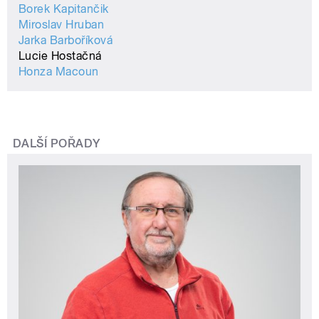
Borek Kapitančik
Miroslav Hruban
Jarka Barboříková
Lucie Hostačná
Honza Macoun
DALŠÍ POŘADY