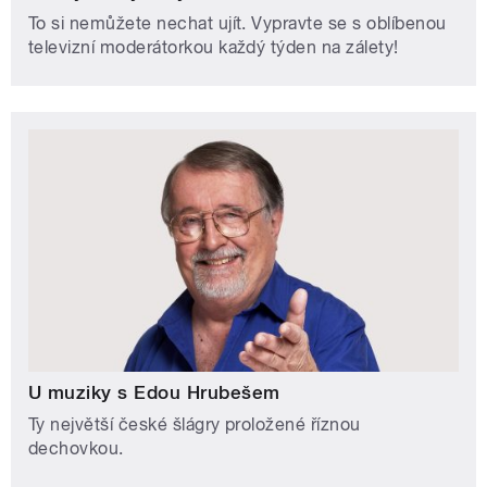
To si nemůžete nechat ujít. Vypravte se s oblíbenou
televizní moderátorkou každý týden na zálety!
U muziky s Edou Hrubešem
Ty největší české šlágry proložené říznou
dechovkou.