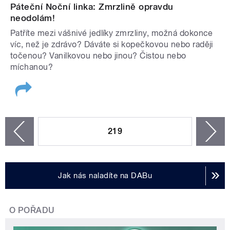
Páteční Noční linka: Zmrzlině opravdu
neodolám!
Patříte mezi vášnivé jedlíky zmrzliny, možná dokonce
víc, než je zdrávo? Dáváte si kopečkovou nebo raději
točenou? Vanilkovou nebo jinou? Čistou nebo
míchanou?
STRÁNKY
219
n
zí
Jak nás naladíte na DABu
O POŘADU