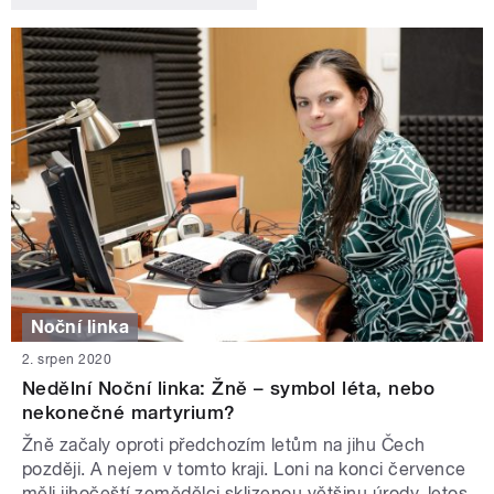
Noční linka
2. srpen 2020
Nedělní Noční linka: Žně – symbol léta, nebo
nekonečné martyrium?
Žně začaly oproti předchozím letům na jihu Čech
později. A nejem v tomto kraji. Loni na konci července
měli jihočeští zemědělci sklizenou většinu úrody, letos