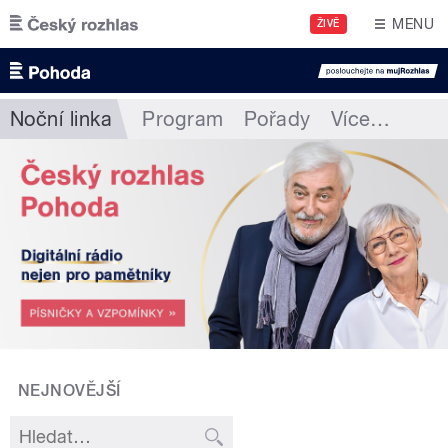
Přejít k hlavnímu obsahu
MENU
ŽIVĚ
Noční linka
Program
Pořady
Více
…
NEJNOVĚJŠÍ