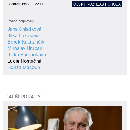
pondělí-neděle 23:00
ČESKÝ ROZHLAS POHODA
Pořad připravují
Jana Chládková
Jitka Lukešová
Borek Kapitančik
Miroslav Hruban
Jarka Barboříková
Lucie Hostačná
Honza Macoun
DALŠÍ POŘADY