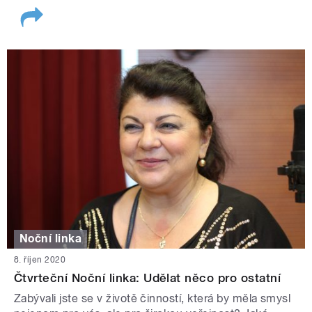
Noční linka
8. říjen 2020
Čtvrteční Noční linka: Udělat něco pro ostatní
Zabývali jste se v životě činností, která by měla smysl