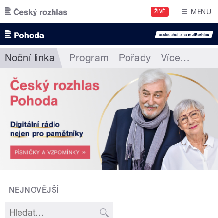
Přejít k hlavnímu obsahu
MENU
ŽIVĚ
Noční linka
Program
Pořady
Více
…
NEJNOVĚJŠÍ