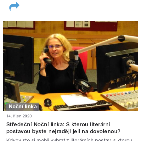
Noční linka
14. říjen 2020
Středeční Noční linka: S kterou literární
postavou byste nejraději jeli na dovolenou?
Kdyby ste si mohli vybrat z literárních postav, s kterou