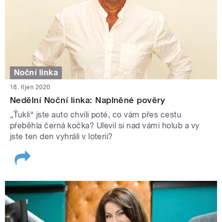
Noční linka
18. říjen 2020
Nedělní Noční linka: Naplněné pověry
„Ťukli“ jste auto chvíli poté, co vám přes cestu
přeběhla černá kočka? Ulevil si nad vámi holub a vy
jste ten den vyhráli v loterii?