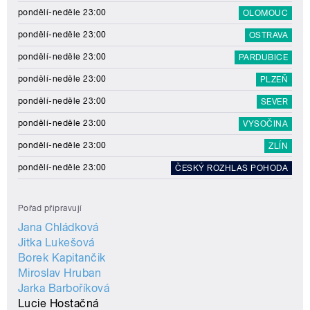
pondělí-neděle 23:00
OLOMOUC
pondělí-neděle 23:00
OSTRAVA
pondělí-neděle 23:00
PARDUBICE
pondělí-neděle 23:00
PLZEŇ
pondělí-neděle 23:00
SEVER
pondělí-neděle 23:00
VYSOČINA
pondělí-neděle 23:00
ZLÍN
pondělí-neděle 23:00
ČESKÝ ROZHLAS POHODA
Pořad připravují
Jana Chládková
Jitka Lukešová
Borek Kapitančik
Miroslav Hruban
Jarka Barboříková
Lucie Hostačná