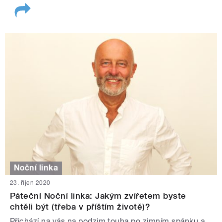
Noční linka
23. říjen 2020
Páteční Noční linka: Jakým zvířetem byste
chtěli být (třeba v příštím životě)?
Přichází na vás na podzim touha po zimním spánku a