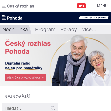
Přejít k hlavnímu obsahu
MENU
ŽIVĚ
Noční linka
Program
Pořady
Více
…
NEJNOVĚJŠÍ