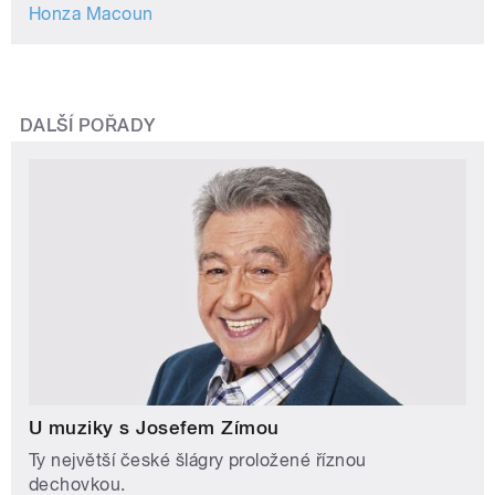
Honza Macoun
DALŠÍ POŘADY
U muziky s Josefem Zímou
Ty největší české šlágry proložené říznou
dechovkou.