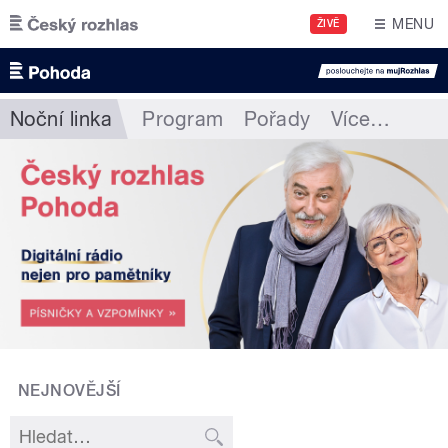
Přejít k hlavnímu obsahu
MENU
ŽIVĚ
Noční linka
Program
Pořady
Více
…
NEJNOVĚJŠÍ