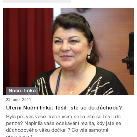
Noční linka
23. únor 2021
Úterní Noční linka: Těšili jste se do důchodu?
Byla pro vás vaše práce vším nebo jste se těšili do
penze? Naplnila vaše očekávání realita, kdy jste se
důchodového věku dočkali? Co vás samotné
překvapilo?