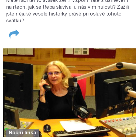
Máte rádi tento svátek žen? Vzpomínáte s úsměvem
na rtech, jak se třeba slavíval u nás v minulosti? Zažili
jste nějaké veselé historky právě při oslavě tohoto
svátku?
Noční linka