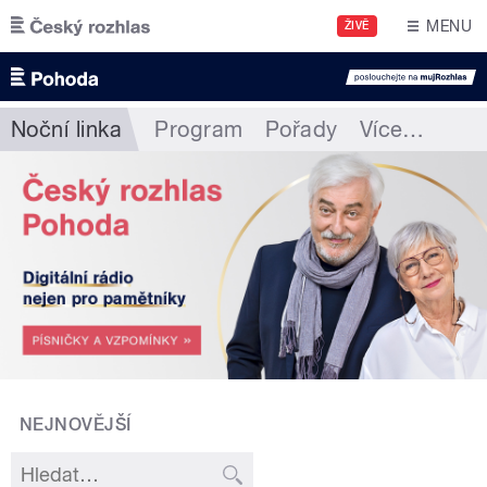
Přejít k hlavnímu obsahu
MENU
ŽIVĚ
Noční linka
Program
Pořady
Více
…
NEJNOVĚJŠÍ