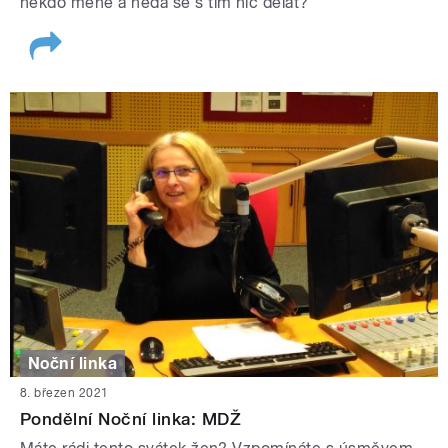
někdo méně a nedá se s tím nic dělat?
Noční linka
8. březen 2021
Pondělní Noční linka: MDŽ