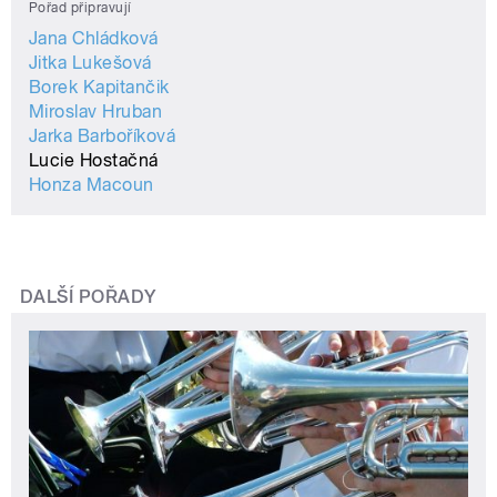
Pořad připravují
Jana Chládková
Jitka Lukešová
Borek Kapitančik
Miroslav Hruban
Jarka Barboříková
Lucie Hostačná
Honza Macoun
DALŠÍ POŘADY