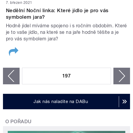
7. březen 2021
Nedělní Noční linka: Které jídlo je pro vás
symbolem jara?
Hodně jídel míváme spojeno i s ročním obdobím. Které
je to vaše jídlo, na které se na jaře hodně těšíte a je
pro vás symbolem jara?
STRÁNKY
197
n
zí
Jak nás naladíte na DABu
O POŘADU