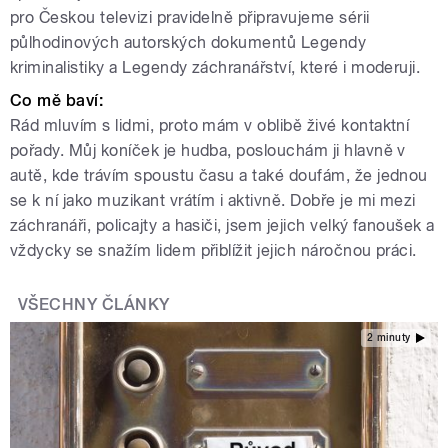
pro Českou televizi pravidelně připravujeme sérii
půlhodinových autorských dokumentů Legendy
kriminalistiky a Legendy záchranářství, které i moderuji.
Co mě baví:
Rád mluvím s lidmi, proto mám v oblibě živé kontaktní
pořady. Můj koníček je hudba, poslouchám ji hlavně v
autě, kde trávím spoustu času a také doufám, že jednou
se k ní jako muzikant vrátím i aktivně. Dobře je mi mezi
záchranáři, policajty a hasiči, jsem jejich velký fanoušek a
vždycky se snažím lidem přiblížit jejich náročnou práci.
VŠECHNY ČLÁNKY
2 minuty