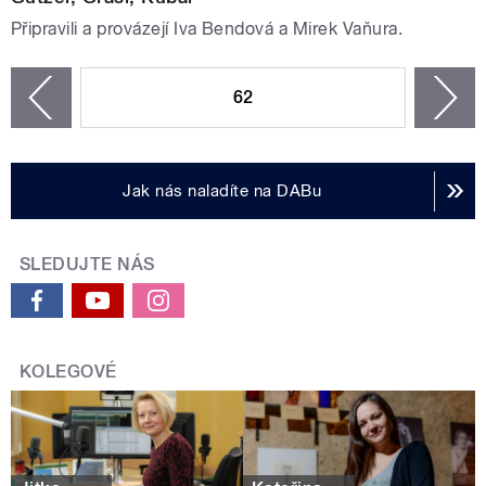
Připravili a provázejí Iva Bendová a Mirek Vaňura.
STRÁNKY
62
n
zí
Jak nás naladíte na DABu
SLEDUJTE NÁS
KOLEGOVÉ