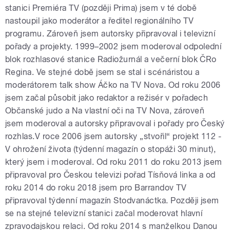
stanici Premiéra TV (později Prima) jsem v té době
nastoupil jako moderátor a ředitel regionálního TV
programu. Zároveň jsem autorsky připravoval i televizní
pořady a projekty. 1999–2002 jsem moderoval odpolední
blok rozhlasové stanice Radiožurnál a večerní blok ČRo
Regina. Ve stejné době jsem se stal i scénáristou a
moderátorem talk show Áčko na TV Nova. Od roku 2006
jsem začal působit jako redaktor a režisér v pořadech
Občanské judo a Na vlastní oči na TV Nova, zároveň
jsem moderoval a autorsky připravoval i pořady pro Český
rozhlas.V roce 2006 jsem autorsky „stvořil“ projekt 112 -
V ohrožení života (týdenní magazín o stopáži 30 minut),
který jsem i moderoval. Od roku 2011 do roku 2013 jsem
připravoval pro Českou televizi pořad Tísňová linka a od
roku 2014 do roku 2018 jsem pro Barrandov TV
připravoval týdenní magazín Stodvanáctka. Později jsem
se na stejné televizní stanici začal moderovat hlavní
zpravodajskou relaci. Od roku 2014 s manželkou Danou