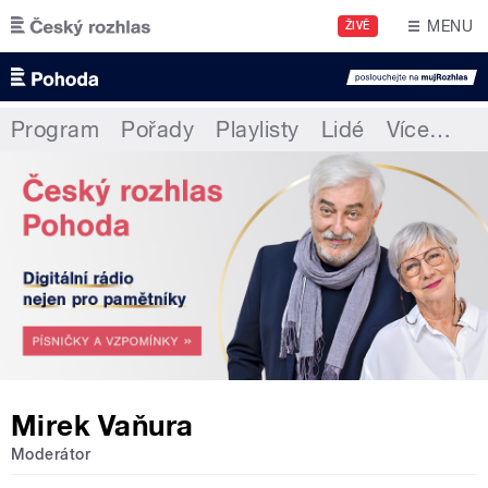
Přejít k hlavnímu obsahu
MENU
ŽIVĚ
Program
Pořady
Playlisty
Lidé
Více
…
Mirek Vaňura
Moderátor