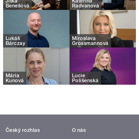
Jitka
Kateřina
Benešová
Radvanová
Lukáš
Miroslava
Bárczay
Grossmannová
Mária
Lucie
Kunová
Polišenská
Český rozhlas
O nás