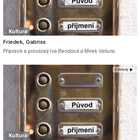
Kultura
Friedek, Gabriss
Připravili a provázejí Iva Bendová a Mirek Vaňura.
2 minuty
Kultura