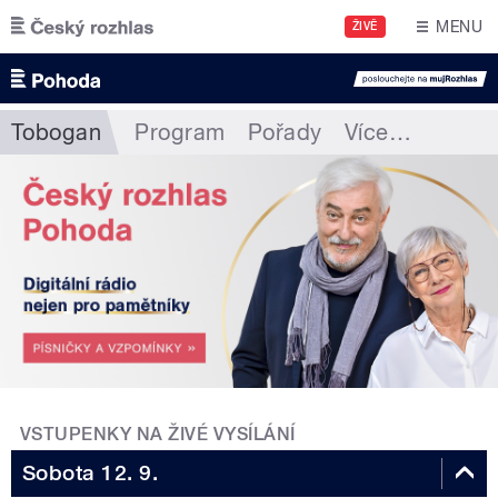
Přejít k hlavnímu obsahu
MENU
ŽIVĚ
Tobogan
Program
Pořady
Více
…
VSTUPENKY NA ŽIVÉ VYSÍLÁNÍ
Sobota 12. 9.