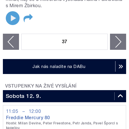
s Mirem Žbirkou.
STRÁNKY
37
n
zí
Jak nás naladíte na DABu
VSTUPENKY NA ŽIVÉ VYSÍLÁNÍ
Sobota 12. 9.
11:05
–
12:00
Freddie Mercury 80
Hosté: Milan Devine, Peter Freestone, Petr Janda, Pavel Šporcl s
kapelou