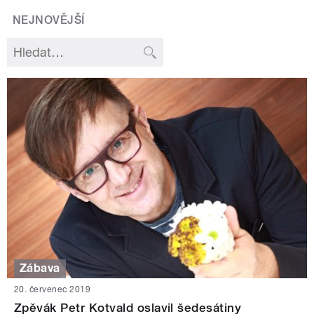
NEJNOVĚJŠÍ
Zábava
20. červenec 2019
Zpěvák Petr Kotvald oslavil šedesátiny