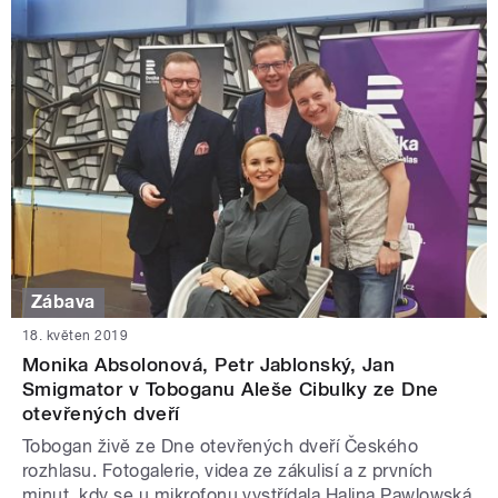
Zábava
18. květen 2019
Monika Absolonová, Petr Jablonský, Jan
Smigmator v Toboganu Aleše Cibulky ze Dne
otevřených dveří
Tobogan živě ze Dne otevřených dveří Českého
rozhlasu. Fotogalerie, videa ze zákulisí a z prvních
minut, kdy se u mikrofonu vystřídala Halina Pawlowská