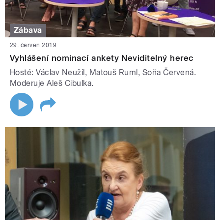
Zábava
29. červen 2019
Vyhlášení nominací ankety Neviditelný herec
Hosté: Václav Neužil, Matouš Ruml, Soňa Červená.
Moderuje Aleš Cibulka.