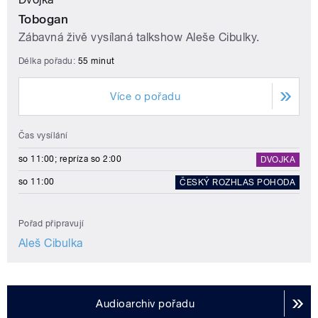
Tobogan
Zábavná živě vysílaná talkshow Aleše Cibulky.
Délka pořadu:
55 minut
Více o pořadu
Čas vysílání
so 11:00; repríza so 2:00
DVOJKA
so 11:00
ČESKÝ ROZHLAS POHODA
Pořad připravují
Aleš Cibulka
Audioarchiv pořadu