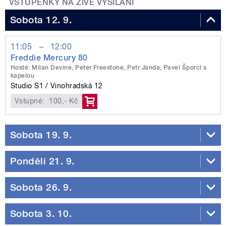
VSTUPENKY NA ŽIVÉ VYSÍLÁNÍ
Sobota 12. 9.
11:05
–
12:00
Freddie Mercury 80
Hosté: Milan Devine, Peter Freestone, Petr Janda, Pavel Šporcl s
kapelou
Studio S1
Vinohradská 12
Vstupné:
100,- Kč
Sobota 19. 9.
Pondělí 21. 9.
Sobota 26. 9.
Sobota 3. 10.