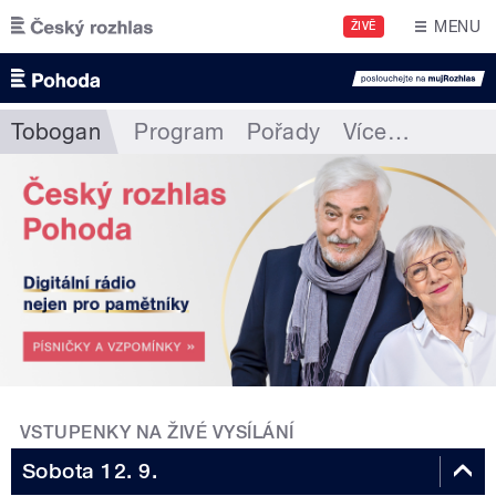
Přejít k hlavnímu obsahu
MENU
ŽIVĚ
Tobogan
Program
Pořady
Více
…
VSTUPENKY NA ŽIVÉ VYSÍLÁNÍ
Sobota 12. 9.