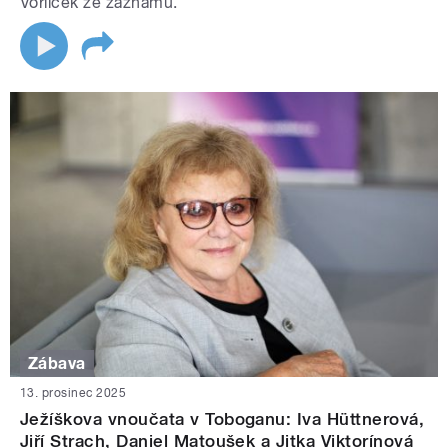
Vorlíček ze záznamu.
Zábava
13. prosinec 2025
Ježíškova vnoučata v Toboganu: Iva Hüttnerová,
Jiří Strach, Daniel Matoušek a Jitka Viktorínová