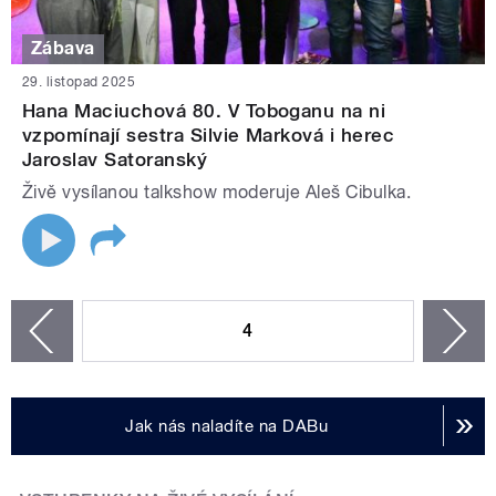
Zábava
29. listopad 2025
Hana Maciuchová 80. V Toboganu na ni
vzpomínají sestra Silvie Marková i herec
Jaroslav Satoranský
Živě vysílanou talkshow moderuje Aleš Cibulka.
STRÁNKY
4
n
zí
Jak nás naladíte na DABu