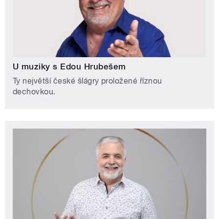
U muziky s Edou Hrubešem
Ty největší české šlágry proložené říznou
dechovkou.