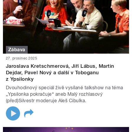
Zábava
27. prosinec 2025
Jaroslava Kretschmerová, Jiří Lábus, Martin
Dejdar, Pavel Nový a další v Toboganu
z Ypsilonky
Dvouhodinový speciál živě vysílané talkshow na téma
„Ypsilonka pokračuje“ aneb Malý rozhlasový
(před)Silvestr moderuje Aleš Cibulka.