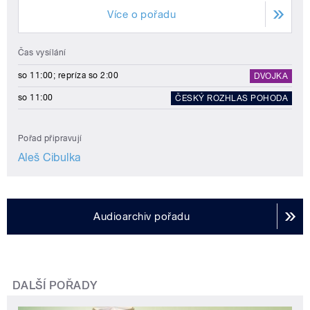
Více o pořadu
Čas vysílání
so 11:00; repríza so 2:00
DVOJKA
so 11:00
ČESKÝ ROZHLAS POHODA
Pořad připravují
Aleš Cibulka
Audioarchiv pořadu
DALŠÍ POŘADY