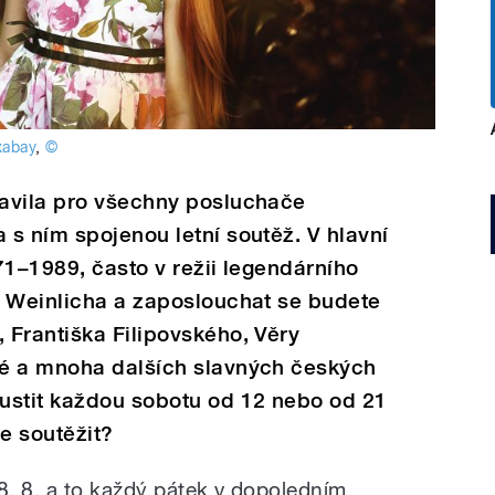
xabay
,
©
avila pro všechny posluchače
s ním spojenou letní soutěž. V hlavní
71–1989, často v režii legendárního
a Weinlicha a zaposlouchat se budete
 Františka Filipovského, Věry
é a mnoha dalších slavných českých
ustit každou sobotu od 12 nebo od 21
te soutěžit?
8. 8. a to každý pátek v dopoledním