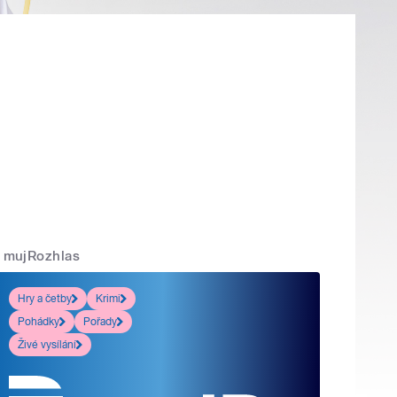
mujRozhlas
Hry a četby
Krimi
Pohádky
Pořady
Živé vysílání