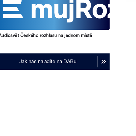
Audiosvět Českého rozhlasu na jednom místě
Jak nás naladíte na DABu