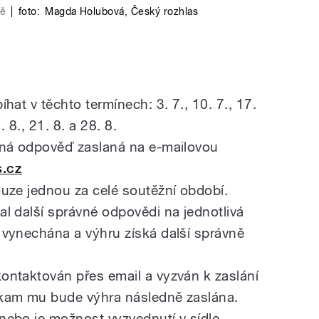
dě
|
foto:
Magda Holubová
,
Český rozhlas
hat v těchto termínech: 3. 7., 10. 7., 17.
4. 8., 21. 8. a 28. 8.
vná odpověď zaslaná na e-mailovou
.cz
uze jednou za celé soutěžní období.
l další správné odpovědi na jednotlivá
vynechána a výhru získá další správně
ontaktován přes email a vyzván k zaslání
kam mu bude výhra následně zaslána.
nebo je možnost vyzvednutí v sídle