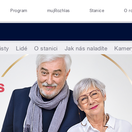
Program
mujRozhlas
Stanice
O r
isty
Lidé
O stanici
Jak nás naladíte
Kamer