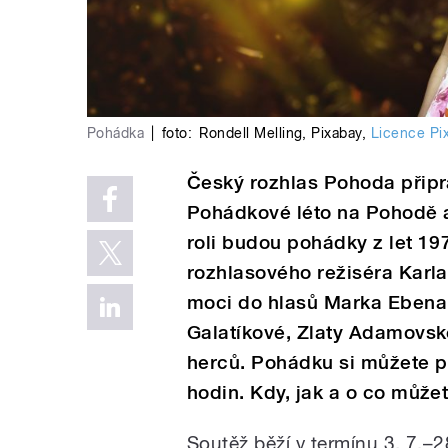
Pohádka
|
foto:
Rondell Melling
,
Pixabay
,
Licence Pi
Český rozhlas Pohoda připr
Pohádkové léto na Pohodě a 
roli budou pohádky z let 19
rozhlasového režiséra Karl
moci do hlasů Marka Ebena,
Galatíkové, Zlaty Adamovsk
herců. Pohádku si můžete p
hodin. Kdy, jak a o co může
Soutěž běží v termínu 3. 7.–2