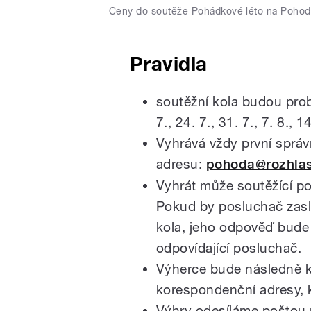
Ceny do soutěže Pohádkové léto na Poho
Pravidla
soutěžní kola budou probí
7., 24. 7., 31. 7., 7. 8., 1
Vyhrává vždy první sprá
adresu:
pohoda@rozhlas
Vyhrát může soutěžící po
Pokud by posluchač zasla
kola, jeho odpověď bude 
odpovídající posluchač.
Výherce bude následně k
korespondenční adresy, 
Výhry odesíláme poštou 