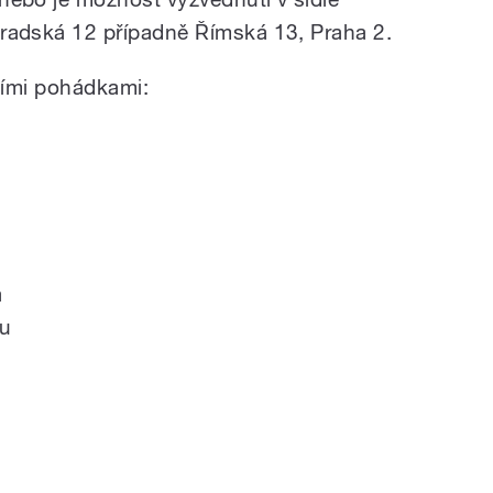
radská 12 případně Římská 13, Praha 2.
cími pohádkami:
a
hu