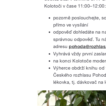
Kolotoči v čase 11:00–12:00:
pozorně poslouchejte, so
přímo ve vysílání
odpověď dohledáte na 
správnou odpověď. Tu ná
adresu
pohoda@rozhlas
Vyhrává vždy první zasla
na konci Kolotoče moder
Výherce obdrží knihu od v
Českého rozhlasu Pohoda 
lékovka, tj. dávkovač na l