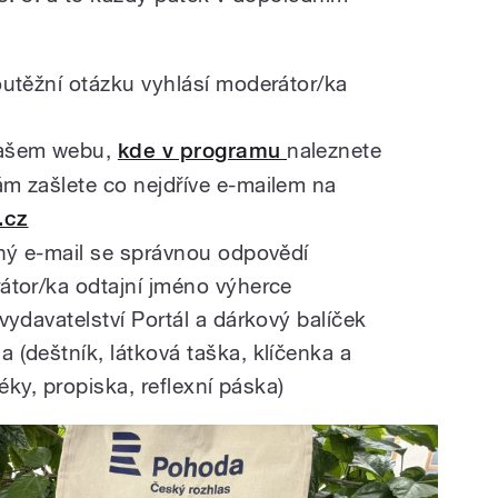
utěžní otázku vyhlásí moderátor/ka
našem webu,
kde v programu
naleznete
m zašlete co nejdříve e-mailem na
.cz
ný e-mail se správnou odpovědí
átor/ka odtajní jméno výherce
ydavatelství Portál a dárkový balíček
(deštník, látková taška, klíčenka a
éky, propiska, reflexní páska)