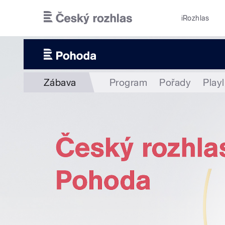
Přejít k hlavnímu obsahu
iRozhlas
Zábava
Program
Pořady
Playl