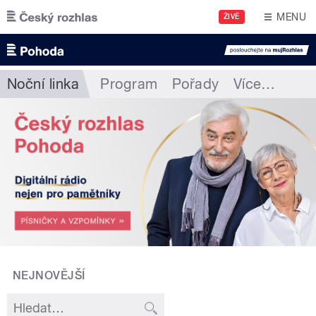
Přejít k hlavnímu obsahu
MENU
ŽIVĚ
Noční linka
Program
Pořady
Více
…
NEJNOVĚJŠÍ