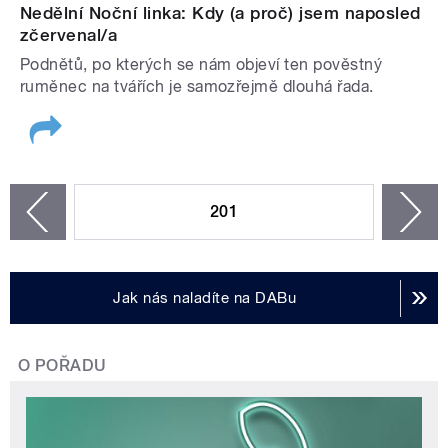
Nedělní Noční linka: Kdy (a proč) jsem naposled
zčervenal/a
Podnětů, po kterých se nám objeví ten pověstný
ruměnec na tvářích je samozřejmě dlouhá řada.
STRÁNKY
201
n
zí
Jak nás naladíte na DABu
O POŘADU