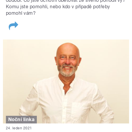
období. Co jste ochotni obětovat ze svého pohodlí vy?
Komu jste pomohli, nebo kdo v případě potřeby
pomohl vám?
Noční linka
24. leden 2021