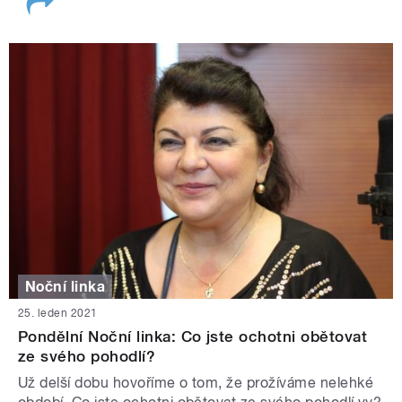
Noční linka
25. leden 2021
Pondělní Noční linka: Co jste ochotni obětovat
ze svého pohodlí?
Už delší dobu hovoříme o tom, že prožíváme nelehké