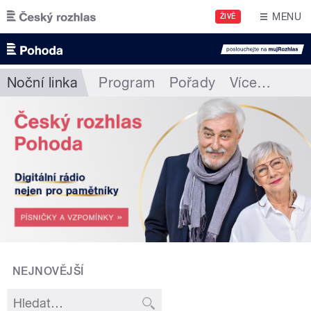
Přejít k hlavnímu obsahu
MENU
ŽIVĚ
Noční linka
Program
Pořady
Více
…
NEJNOVĚJŠÍ