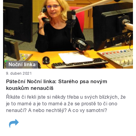
Noční linka
9. duben 2021
Páteční Noční linka: Starého psa novým
kouskům nenaučíš
Říkáte či řekli jste si někdy třeba u svých blízkých, že
je to marné a je to marné a že se prostě to či ono
nenaučí? A nebo nechtějí? A co vy samotní?