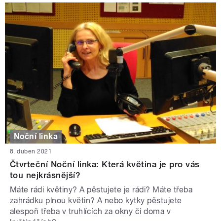
Noční linka
8. duben 2021
Čtvrteční Noční linka: Která květina je pro vás
tou nejkrásnější?
Máte rádi květiny? A pěstujete je rádi? Máte třeba
zahrádku plnou květin? A nebo kytky pěstujete
alespoň třeba v truhlících za okny či doma v