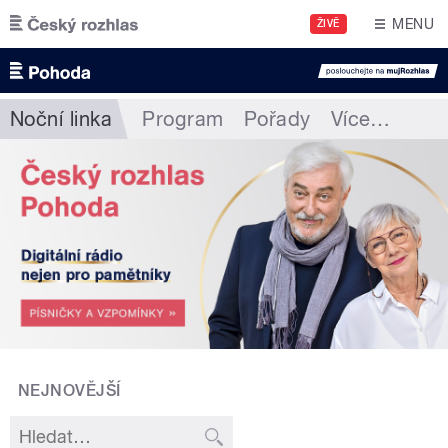
Přejít k hlavnímu obsahu
MENU
ŽIVĚ
Noční linka
Program
Pořady
Více
…
NEJNOVĚJŠÍ