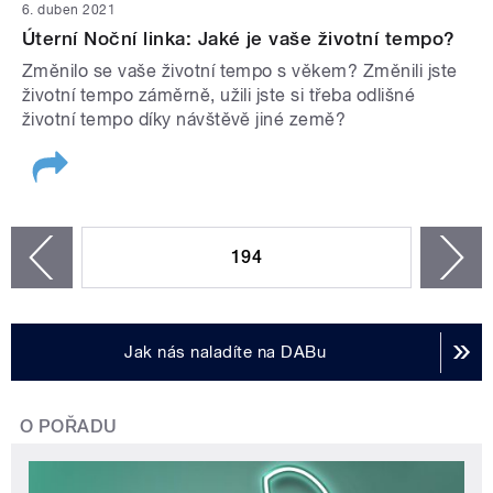
6. duben 2021
Úterní Noční linka: Jaké je vaše životní tempo?
Změnilo se vaše životní tempo s věkem? Změnili jste
životní tempo záměrně, užili jste si třeba odlišné
životní tempo díky návštěvě jiné země?
STRÁNKY
194
n
zí
Jak nás naladíte na DABu
O POŘADU