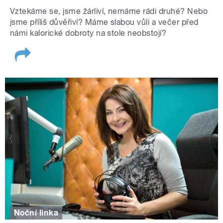
Vztekáme se, jsme žárliví, nemáme rádi druhé? Nebo
jsme příliš důvěřiví? Máme slabou vůli a večer před
námi kalorické dobroty na stole neobstojí?
Noční linka