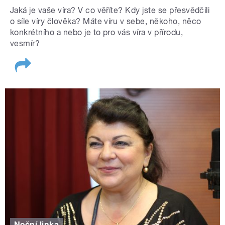
Jaká je vaše víra? V co věříte? Kdy jste se přesvědčili
o síle víry člověka? Máte víru v sebe, někoho, něco
konkrétního a nebo je to pro vás víra v přírodu,
vesmír?
Noční linka