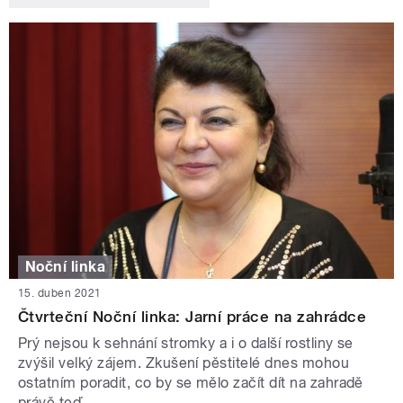
Noční linka
15. duben 2021
Čtvrteční Noční linka: Jarní práce na zahrádce
Prý nejsou k sehnání stromky a i o další rostliny se
zvýšil velký zájem. Zkušení pěstitelé dnes mohou
ostatním poradit, co by se mělo začít dít na zahradě
právě teď.