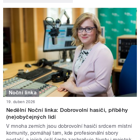
Noční linka
19. duben 2026
Nedělní Noční linka: Dobrovolní hasiči, příběhy
(ne)obyčejných lidí
V mnoha zemích jsou dobrovolní hasiči srdcem místní
komunity, pomáhají tam, kde profesionální sbory
nestačí, a jejich úsilí často zachraňuje životy i majetek.