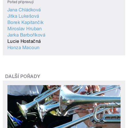
Pořad připravují
Jana Chládková
Jitka Lukešová
Borek Kapitančik
Miroslav Hruban
Jarka Barboříková
Lucie Hostačná
Honza Macoun
DALŠÍ POŘADY