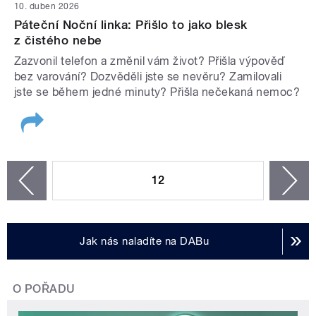
10. duben 2026
Páteční Noční linka: Přišlo to jako blesk
z čistého nebe
Zazvonil telefon a změnil vám život? Přišla výpověď
bez varování? Dozvěděli jste se nevěru? Zamilovali
jste se během jedné minuty? Přišla nečekaná nemoc?
STRÁNKY
12
n
zí
Jak nás naladíte na DABu
O POŘADU