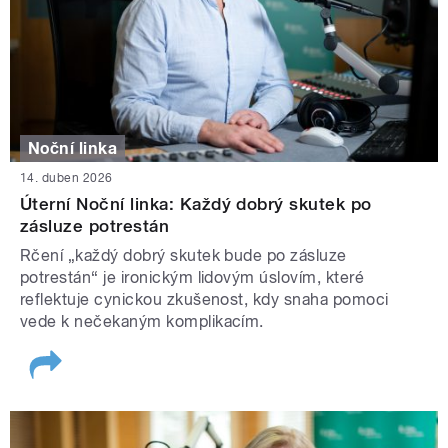
Noční linka
14. duben 2026
Úterní Noční linka: Každý dobrý skutek po
zásluze potrestán
Rčení „každý dobrý skutek bude po zásluze
potrestán“ je ironickým lidovým úslovím, které
reflektuje cynickou zkušenost, kdy snaha pomoci
vede k nečekaným komplikacím.