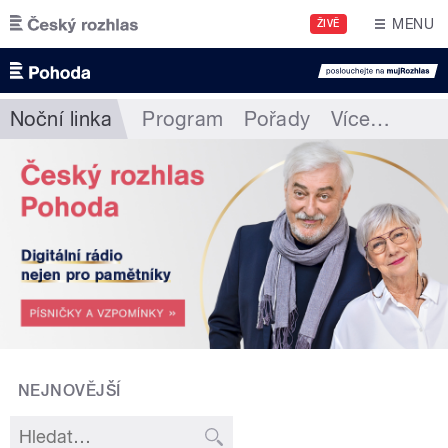
Přejít k hlavnímu obsahu
MENU
ŽIVĚ
Noční linka
Program
Pořady
Více
…
NEJNOVĚJŠÍ