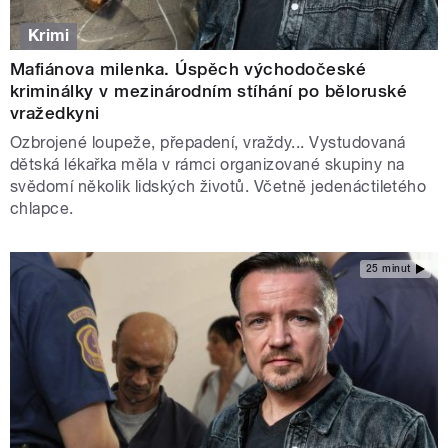
Krimi
Mafiánova milenka. Úspěch východočeské
kriminálky v mezinárodním stíhání po běloruské
vražedkyni
Ozbrojené loupeže, přepadení, vraždy... Vystudovaná
dětská lékařka měla v rámci organizované skupiny na
svědomí několik lidských životů. Včetně jedenáctiletého
chlapce.
25 minut