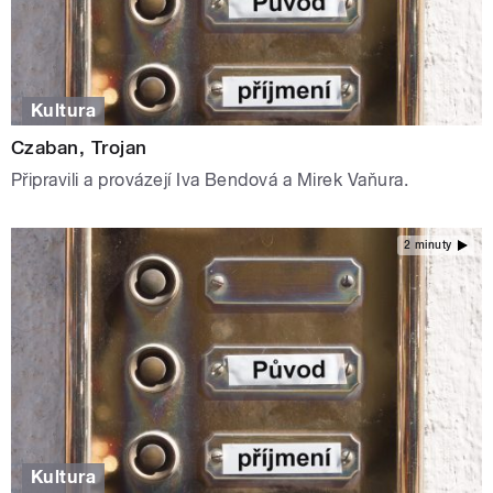
Kultura
Czaban, Trojan
Připravili a provázejí Iva Bendová a Mirek Vaňura.
2 minuty
Kultura