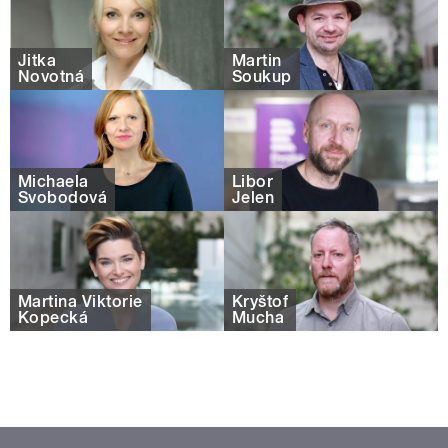
Jitka
Martin
Novotná
Soukup
Michaela
Libor
Svobodová
Jelen
Martina Viktorie
Kryštof
Kopecká
Mucha