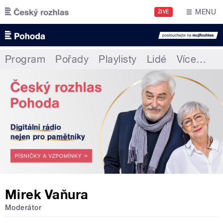
Přejít k hlavnímu obsahu
MENU
ŽIVĚ
Program
Pořady
Playlisty
Lidé
Více
…
Mirek Vaňura
Moderátor