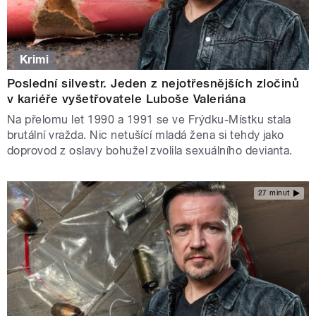
Krimi
Poslední silvestr. Jeden z nejotřesnějších zločinů
v kariéře vyšetřovatele Luboše Valeriána
Na přelomu let 1990 a 1991 se ve Frýdku-Místku stala
brutální vražda. Nic netušící mladá žena si tehdy jako
doprovod z oslavy bohužel zvolila sexuálního devianta.
27 minut