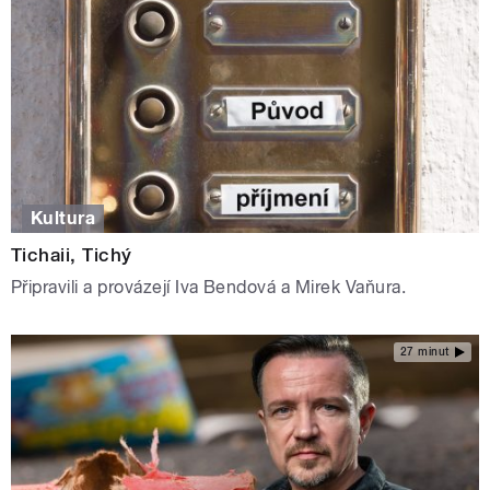
Kultura
Tichaii, Tichý
Připravili a provázejí Iva Bendová a Mirek Vaňura.
27 minut