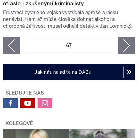
otřáslo i zkušenými kriminalisty
Frustraci bývalého vojáka vystřídala agrese a lásku
nenávist. Kam až může člověka dohnat alkohol a
chorobná žárlivost, musel odhalit detektiv Jan Lomnický.
STRÁNKY
67
n
zí
Jak nás naladíte na DABu
SLEDUJTE NÁS
KOLEGOVÉ