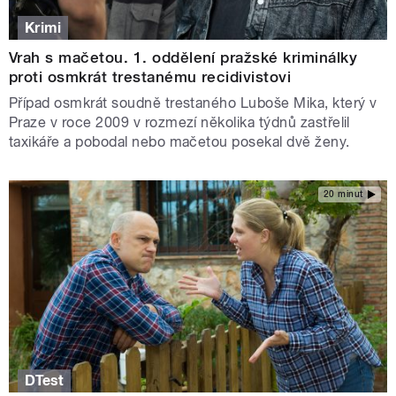
Krimi
Vrah s mačetou. 1. oddělení pražské kriminálky
proti osmkrát trestanému recidivistovi
Případ osmkrát soudně trestaného Luboše Mika, který v
Praze v roce 2009 v rozmezí několika týdnů zastřelil
taxikáře a pobodal nebo mačetou posekal dvě ženy.
20 minut
DTest