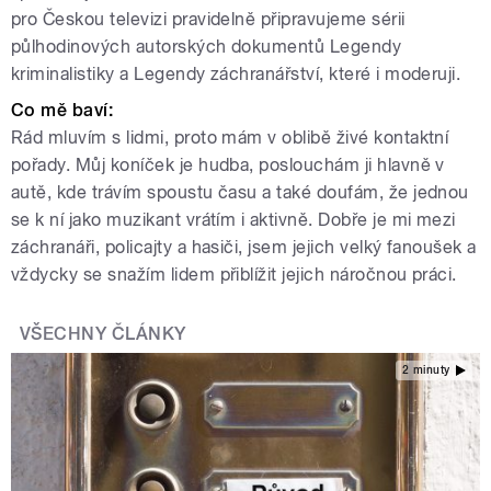
pro Českou televizi pravidelně připravujeme sérii
půlhodinových autorských dokumentů Legendy
kriminalistiky a Legendy záchranářství, které i moderuji.
Co mě baví:
Rád mluvím s lidmi, proto mám v oblibě živé kontaktní
pořady. Můj koníček je hudba, poslouchám ji hlavně v
autě, kde trávím spoustu času a také doufám, že jednou
se k ní jako muzikant vrátím i aktivně. Dobře je mi mezi
záchranáři, policajty a hasiči, jsem jejich velký fanoušek a
vždycky se snažím lidem přiblížit jejich náročnou práci.
VŠECHNY ČLÁNKY
2 minuty