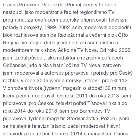
stanici Premiéra TV (později Prima) jsem v té době
nastoupil jako moderátor a ředitel regionálního TV
programu. Zároveň jsem autorsky připravoval i televizní
pořady a projekty. 1999–2002 jsem moderoval odpolední
blok rozhlasové stanice Radiožurnál a večerní blok ČRo
Regina. Ve stejné době jsem se stal i scénáristou a
moderátorem talk show Áčko na TV Nova. Od roku 2006
jsem začal působit jako redaktor a režisér v pořadech
Občanské judo a Na vlastní oči na TV Nova, zároveň
jsem moderoval a autorsky připravoval i pořady pro Český
rozhlas.V roce 2006 jsem autorsky „stvořil“ projekt 112 -
V ohrožení života (týdenní magazín o stopáži 30 minut),
který jsem i moderoval. Od roku 2011 do roku 2013 jsem
připravoval pro Českou televizi pořad Tísňová linka a od
roku 2014 do roku 2018 jsem pro Barrandov TV
připravoval týdenní magazín Stodvanáctka. Později jsem
se na stejné televizní stanici začal moderovat hlavní
zpravodajskou relaci. Od roku 2014 s manželkou Danou