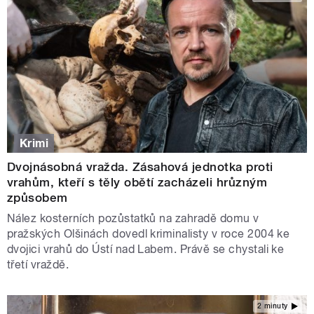
Krimi
Dvojnásobná vražda. Zásahová jednotka proti
vrahům, kteří s těly obětí zacházeli hrůzným
způsobem
Nález kosterních pozůstatků na zahradě domu v
pražských Olšinách dovedl kriminalisty v roce 2004 ke
dvojici vrahů do Ústí nad Labem. Právě se chystali ke
třetí vraždě.
2 minuty