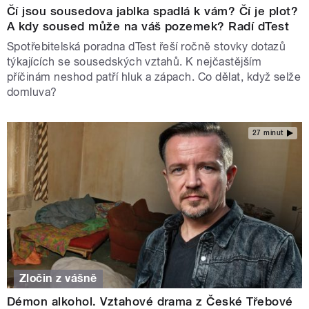
Čí jsou sousedova jablka spadlá k vám? Čí je plot?
A kdy soused může na váš pozemek? Radí dTest
Spotřebitelská poradna dTest řeší ročně stovky dotazů
týkajících se sousedských vztahů. K nejčastějším
příčinám neshod patří hluk a zápach. Co dělat, když selže
domluva?
27 minut
Zločin z vášně
Démon alkohol. Vztahové drama z České Třebové