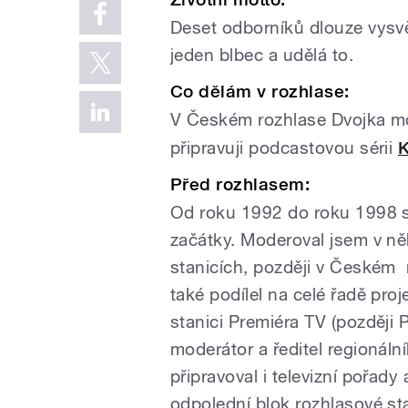
Deset odborníků dlouze vysvět
jeden blbec a udělá to.
Co dělám v rozhlase:
V Českém rozhlase Dvojka m
připravuji podcastovou sérii
K
Před rozhlasem:
Od roku 1992 do roku 1998 s
začátky. Moderoval jsem v ně
stanicích, později v Českém 
také podílel na celé řadě pro
stanici Premiéra TV (později 
moderátor a ředitel regionál
připravoval i televizní pořad
odpolední blok rozhlasové st