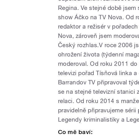
Regina. Ve stejné době jsem 
show Áčko na TV Nova. Od ro
redaktor a režisér v pořadec
Nova, zároveň jsem moderoval
Český rozhlas.V roce 2006 jse
ohrožení života (týdenní maga
moderoval. Od roku 2011 do 
televizi pořad Tísňová linka
Barrandov TV připravoval týd
se na stejné televizní stanic
relaci. Od roku 2014 s manže
pravidelně připravujeme sér
Legendy kriminalistiky a Lege
Co mě baví: