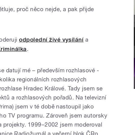
luje, proč něco nejde, a pak přijde
oderuji
odpolední živé vysílání
a
riminálka
.
e datují mé – především rozhlasové -
kolika regionálních rozhlasových
rozhlase Hradec Králové. Tady jsem se
jektů a rozhlasových pořadů. Na televizní
Prima) jsem v té době nastoupil jako
ního TV programu. Zároveň jsem autorsky
y a projekty. 1999–2002 jsem moderoval
anice Radiožurnál a večerní blok ČRo