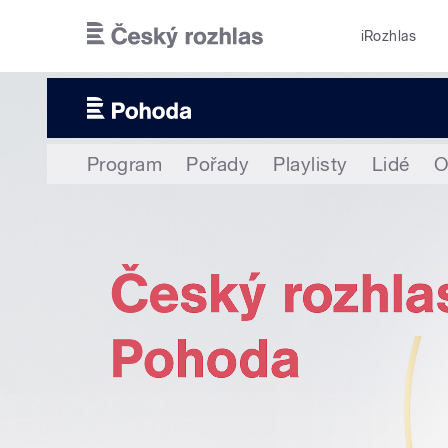
Přejít k hlavnímu obsahu
iRozhlas
Program
Pořady
Playlisty
Lidé
O