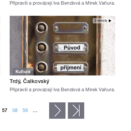
Připravili a provázejí Iva Bendová a Mirek Vaňura.
2 minuty
Kultura
Trdý, Čalkovský
Připravili a provázejí Iva Bendová a Mirek Vaňura.
57
58
59
…
následující ›
poslední »