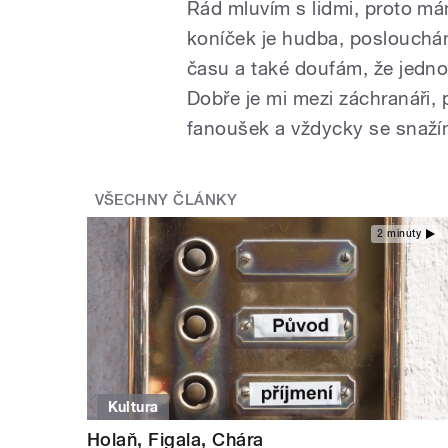
Rád mluvím s lidmi, proto má
koníček je hudba, poslouchám
času a také doufám, že jednou
Dobře je mi mezi záchranáři, p
fanoušek a vždycky se snažím 
VŠECHNY ČLÁNKY
2 minuty
Kultura
Holaň, Figala, Chára