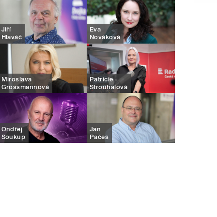
Jiří
Eva
Hlaváč
Nováková
Miroslava
Patricie
Grossmannová
Strouhalová
Ondřej
Jan
Soukup
Pačes