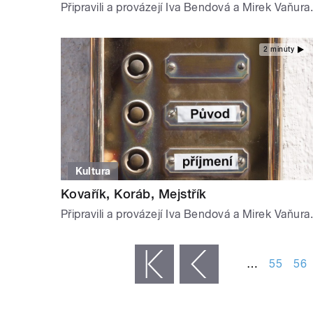
Připravili a provázejí Iva Bendová a Mirek Vaňura.
2 minuty
Kultura
Kovařík, Koráb, Mejstřík
Připravili a provázejí Iva Bendová a Mirek Vaňura.
STRÁNKY
…
55
56
« první
‹ předchozí