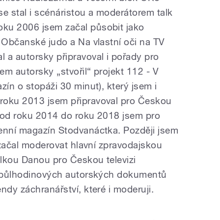
se stal i scénáristou a moderátorem talk
ku 2006 jsem začal působit jako
h Občanské judo a Na vlastní oči na TV
 a autorsky připravoval i pořady pro
m autorsky „stvořil“ projekt 112 - V
zín o stopáži 30 minut), který jsem i
roku 2013 jsem připravoval pro Českou
 a od roku 2014 do roku 2018 jsem pro
enní magazín Stodvanáctka. Později jsem
i začal moderovat hlavní zpravodajskou
lkou Danou pro Českou televizi
ii půlhodinových autorských dokumentů
ndy záchranářství, které i moderuji.