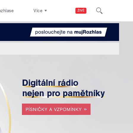
ozhlase
Více
ŽIVĚ