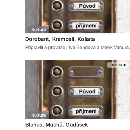
Kultura
Dorobant, Kramosil, Košata
Připravili a provázejí Iva Bendová a Mirek Vaňura.
1 minuta
Kultura
Blahuš, Machů, Gadůšek