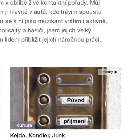
m v oblibě živé kontaktní pořady. Můj
 ji hlavně v autě, kde trávím spoustu
 se k ní jako muzikant vrátím i aktivně.
olicajty a hasiči, jsem jejich velký
lidem přiblížit jejich náročnou práci.
2 minuty
Kultura
Kejda, Kondler, Junk