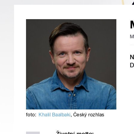
M
N
D
foto:
Khalil Baalbaki
,
Český rozhlas
Životní motto: