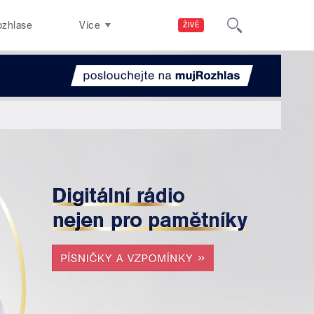
ozhlase
Více
ŽIVĚ