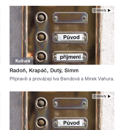
2 minuty
Kultura
Radoň, Krapáč, Dutý, Simm
Připravili a provázejí Iva Bendová a Mirek Vaňura.
2 minuty