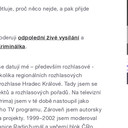
luje, proč něco nejde, a pak přijde
oderuji
odpolední živé vysílání
a
riminálka
.
e datují mé – především rozhlasové -
kolika regionálních rozhlasových
rozhlase Hradec Králové. Tady jsem se
jektů a rozhlasových pořadů. Na televizní
Prima) jsem v té době nastoupil jako
ního TV programu. Zároveň jsem autorsky
y a projekty. 1999–2002 jsem moderoval
anice Radiožurnál a večerní blok ČRo