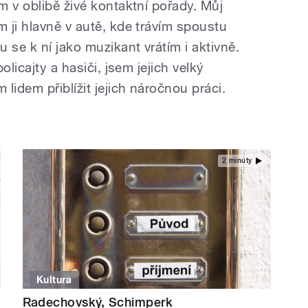
m v oblibě živé kontaktní pořady. Můj
 ji hlavně v autě, kde trávím spoustu
 se k ní jako muzikant vrátím i aktivně.
olicajty a hasiči, jsem jejich velký
lidem přiblížit jejich náročnou práci.
2 minuty
Kultura
Radechovský, Schimperk