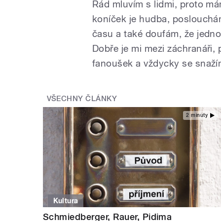
Rád mluvím s lidmi, proto má
koníček je hudba, poslouchám
času a také doufám, že jednou
Dobře je mi mezi záchranáři, p
fanoušek a vždycky se snažím 
VŠECHNY ČLÁNKY
2 minuty
Kultura
Schmiedberger, Rauer, Pidima