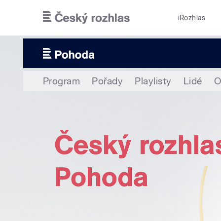
Přejít k hlavnímu obsahu
iRozhlas
Program
Pořady
Playlisty
Lidé
O