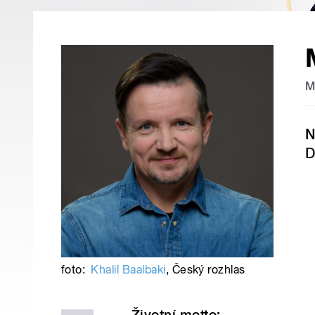
M
N
D
foto:
Khalil Baalbaki
,
Český rozhlas
Životní motto: