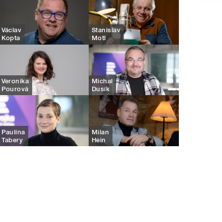
Václav
Stanislav
Kopta
Motl
Veronika
Michal
Pourová
Dusík
Paulína
Milan
Tabery
Hein