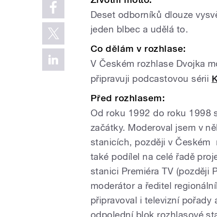
Deset odborníků dlouze vysvět
jeden blbec a udělá to.
Co dělám v rozhlase:
V Českém rozhlase Dvojka m
připravuji podcastovou sérii
K
Před rozhlasem:
Od roku 1992 do roku 1998 s
začátky. Moderoval jsem v ně
stanicích, později v Českém 
také podílel na celé řadě pro
stanici Premiéra TV (později 
moderátor a ředitel regionál
připravoval i televizní pořad
odpolední blok rozhlasové st