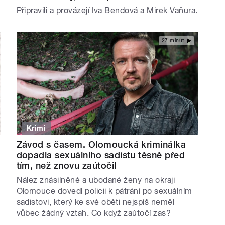
Připravili a provázejí Iva Bendová a Mirek Vaňura.
27 minut
Krimi
Závod s časem. Olomoucká kriminálka
dopadla sexuálního sadistu těsně před
tím, než znovu zaútočil
Nález znásilněné a ubodané ženy na okraji
Olomouce dovedl policii k pátrání po sexuálním
sadistovi, který ke své oběti nejspíš neměl
vůbec žádný vztah. Co když zaútočí zas?