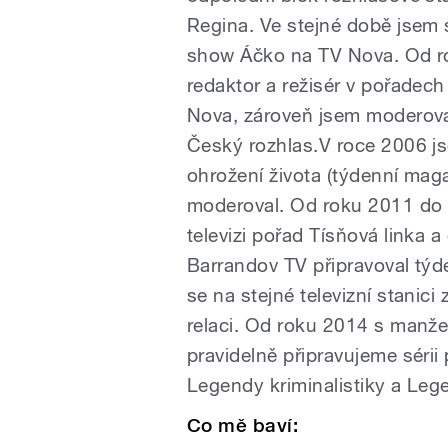
Regina. Ve stejné době jsem 
show Áčko na TV Nova. Od ro
redaktor a režisér v pořadec
Nova, zároveň jsem moderoval
Český rozhlas.V roce 2006 jse
ohrožení života (týdenní maga
moderoval. Od roku 2011 do 
televizi pořad Tísňová linka
Barrandov TV připravoval týd
se na stejné televizní stanic
relaci. Od roku 2014 s manže
pravidelně připravujeme sér
Legendy kriminalistiky a Lege
Co mě baví: