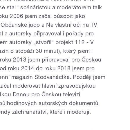
se stal i scénáristou a moderátorem talk
ku 2006 jsem začal působit jako
h Občanské judo a Na vlastní oči na TV
 a autorsky připravoval i pořady pro
m autorsky „stvořil“ projekt 112 - V
zín o stopáži 30 minut), který jsem i
roku 2013 jsem připravoval pro Českou
 a od roku 2014 do roku 2018 jsem pro
enní magazín Stodvanáctka. Později jsem
i začal moderovat hlavní zpravodajskou
lkou Danou pro Českou televizi
ii půlhodinových autorských dokumentů
ndy záchranářství, které i moderuji.