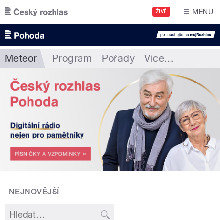
Přejít k hlavnímu obsahu
MENU
ŽIVĚ
Meteor
Program
Pořady
Více
…
NEJNOVĚJŠÍ