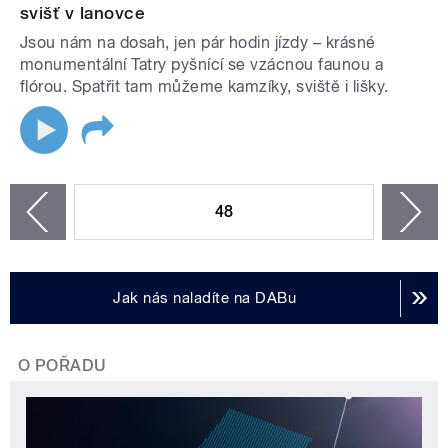
svišť v lanovce
Jsou nám na dosah, jen pár hodin jízdy – krásné
monumentální Tatry pyšnící se vzácnou faunou a
flórou. Spatřit tam můžeme kamzíky, sviště i lišky.
STRÁNKY
48
n
zí
Jak nás naladíte na DABu
O POŘADU