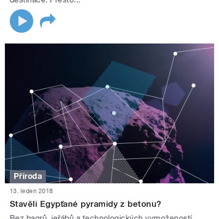
Příroda
13. leden 2018
Stavěli Egypťané pyramidy z betonu?
Bez bagrů, jeřábů a technologických vymožeností