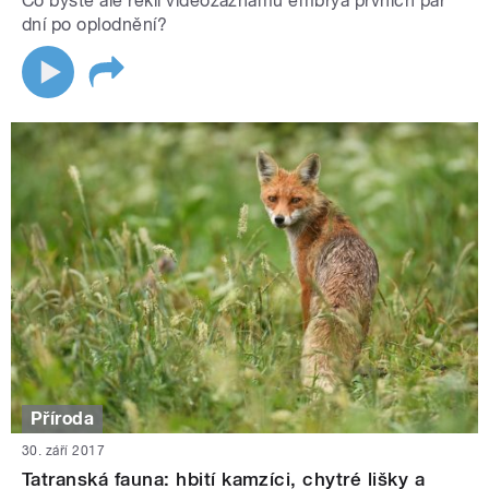
Co byste ale řekli videozáznamu embrya prvních pár
dní po oplodnění?
Příroda
30. září 2017
Tatranská fauna: hbití kamzíci, chytré lišky a