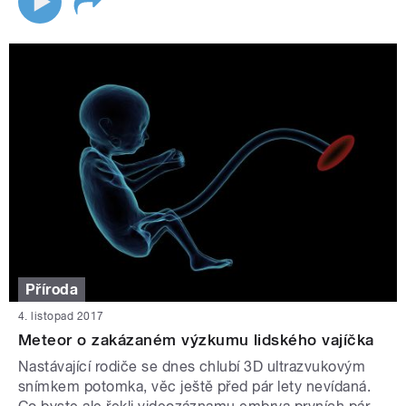
Příroda
4. listopad 2017
Meteor o zakázaném výzkumu lidského vajíčka
Nastávající rodiče se dnes chlubí 3D ultrazvukovým
snímkem potomka, věc ještě před pár lety nevídaná.