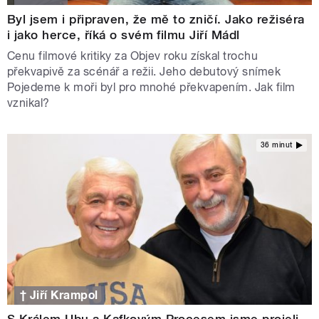
Byl jsem i připraven, že mě to zničí. Jako režiséra
i jako herce, říká o svém filmu Jiří Mádl
Cenu filmové kritiky za Objev roku získal trochu
překvapivě za scénář a režii. Jeho debutový snímek
Pojedeme k moři byl pro mnohé překvapením. Jak film
vznikal?
36 minut
† Jiří Krampol
S Králem Ubu a Kafkovým Procesem jsme projeli