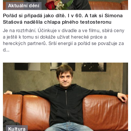
Aktuální dění
Pořád si připadá jako dítě. I v 60. A tak si Simona
Stašová nadělila chlapa plného testosteronu
Je na roztrhání. Účinkuje v divadle a ve filmu, sbírá ceny
a ještě k tomu si dokáže užívat herecké práce a
hereckých partnerů. Srší energií a pořád se považuje za
d...
Kultura