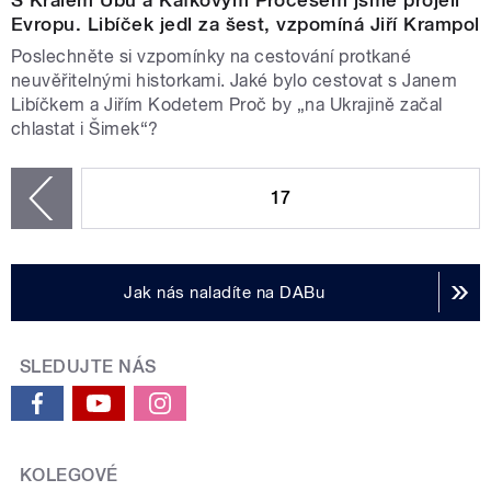
Evropu. Libíček jedl za šest, vzpomíná Jiří Krampol
Poslechněte si vzpomínky na cestování protkané
neuvěřitelnými historkami. Jaké bylo cestovat s Janem
Libíčkem a Jiřím Kodetem Proč by „na Ukrajině začal
chlastat i Šimek“?
STRÁNKY
17
zí
Jak nás naladíte na DABu
SLEDUJTE NÁS
KOLEGOVÉ