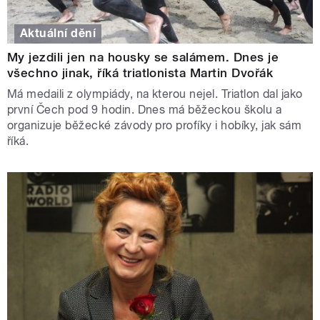
Aktuální dění
My jezdili jen na housky se salámem. Dnes je
všechno jinak, říká triatlonista Martin Dvořák
Má medaili z olympiády, na kterou nejel. Triatlon dal jako
první Čech pod 9 hodin. Dnes má běžeckou školu a
organizuje běžecké závody pro profíky i hobíky, jak sám
říká.