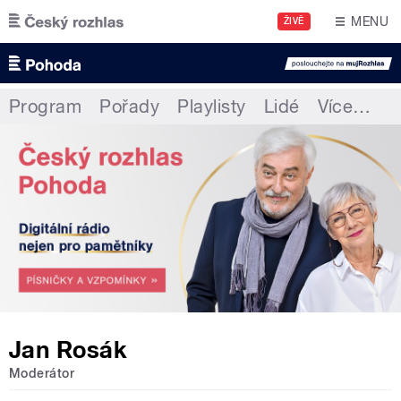
Přejít k hlavnímu obsahu
MENU
ŽIVĚ
Program
Pořady
Playlisty
Lidé
Více
…
Jan Rosák
Moderátor