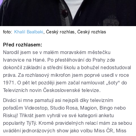
foto:
Khalil Baalbaki
,
Český rozhlas
,
Český rozhlas
Před rozhlasem:
Narodil jsem se v malém moravském městečku
Ivanovice na Hané. Po přestěhování do Prahy zde
dokončil základní a střední školu a bohužel nedostudoval
práva. Za rozhlasový mikrofon jsem poprvé usedl v roce
1971. O pět let později jsem začal namlouvat „šoty“ do
Televizních novin Československé televize.
Diváci si mne pamatují asi nejspíš díky televizním
pořadům Videostop, Studio Rosa, Magion, Bingo nebo
Riskuj! Třikrát jsem vyhrál ve své kategorii anketu
popularity TýTý. Kromě pravidelných relací mám za sebou
uvádění jednorázových show jako volbu Miss ČR, Miss