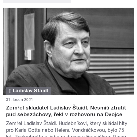
† Ladislav Štaidl
31. leden 2021
Zemřel skladatel Ladislav Štaidl. Nesmíš ztratit
pud sebezáchovy, řekl v rozhovoru na Dvojce
Zemřel Ladislav Štaidl. Hudebníkovi, který skládal hity
pro Karla Gotta nebo Helenu Vondráčkovou, bylo 75
let. Poslechněte si jeho rozhovor s Františkem Ringo