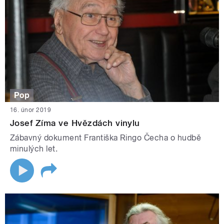
Pop
16. únor 2019
Josef Zíma ve Hvězdách vinylu
Zábavný dokument Františka Ringo Čecha o hudbě
minulých let.