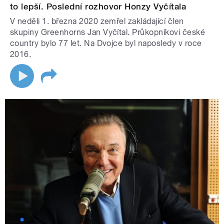
to lepší. Poslední rozhovor Honzy Vyčítala
V neděli 1. března 2020 zemřel zakládající člen
skupiny Greenhorns Jan Vyčítal. Průkopníkovi české
country bylo 77 let. Na Dvojce byl naposledy v roce
2016.