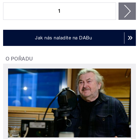
1
n
Jak nás naladíte na DABu
O POŘADU