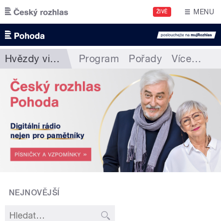
Přejít k hlavnímu obsahu
MENU
ŽIVĚ
Hvězdy vinylu
Program
Pořady
Více
…
NEJNOVĚJŠÍ