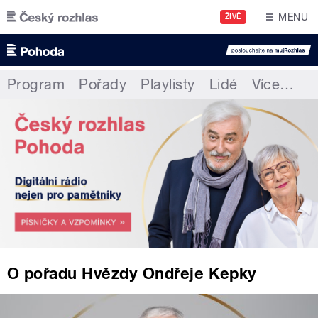
Přejít k hlavnímu obsahu
MENU
ŽIVĚ
Program
Pořady
Playlisty
Lidé
Více
…
O pořadu Hvězdy Ondřeje Kepky