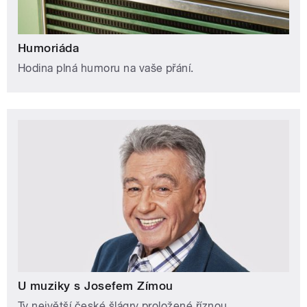
Humoriáda
Hodina plná humoru na vaše přání.
U muziky s Josefem Zímou
Ty největší české šlágry proložené říznou