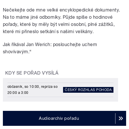
Nečekejte ode mne velké encyklopedické dokumenty.
Na to máme jiné odborníky. Půjde spíše o hodinové
pořady, které by měly být velmi osobní, plné zážitků,
které mi přineslo setkání s našimi velikány.
Jak říkával Jan Werich: poslouchejte uchem
shovívavým.“
KDY SE POŘAD VYSÍLÁ
občasník, so 10:00, repríza so
ČESKÝ ROZHLAS POHODA
20:00 a 3:00
Audioarchiv pořadu