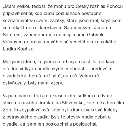
„Mám velkou radost, že mohu pro Český rozhlas Pohodu
připravit seriál, kde budu posluchače postupně
seznamovat se svými zážitky, které jsem měl, když jsem
se setkal třeba s Jaroslavem Satoranským, Josefem
Somrem, vzpomeneme i na moji mámu Gabrielu
Vránovou nebo na neuvěřitelně veselého a ironického
Luďka Kopřivu.
Měl jsem štěstí, že jsem se od mých šesti let setkával
s řadou velkých uměleckých osobností – především
divadelníků: herců, režisérů, autorů. Velmi mě
ovlivňovaly, byly mými vzory.
Vzpomínám si třeba na krásná letní setkání na dvoře
staroturanského domku, na Slovensku, kde měla herečka
Zora Rozsypalová svůj letní byt a kam zvala své kolegy
z ostravského divadla. Byly to stovky hodin debat o
divadle. Já jsem jen poslouchal a poslouchal.