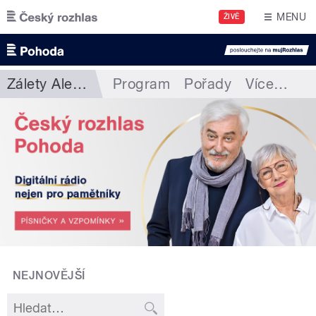
Přejít k hlavnímu obsahu
MENU
ŽIVĚ
Zálety Aleny Zárybnické
Program
Pořady
Více
…
NEJNOVĚJŠÍ