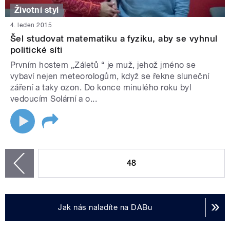
Životní styl
4. leden 2015
Šel studovat matematiku a fyziku, aby se vyhnul
politické síti
Prvním hostem „Záletů “ je muž, jehož jméno se
vybaví nejen meteorologům, když se řekne sluneční
záření a taky ozon. Do konce minulého roku byl
vedoucím Solární a o...
STRÁNKY
48
zí
Jak nás naladíte na DABu