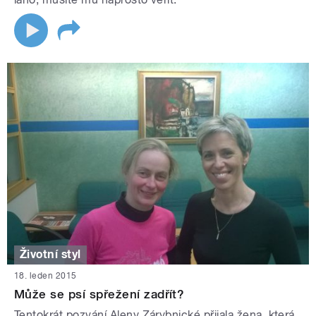
Životní styl
18. leden 2015
Může se psí spřežení zadřít?
Tentokrát pozvání Aleny Zárybnické přijala žena, která