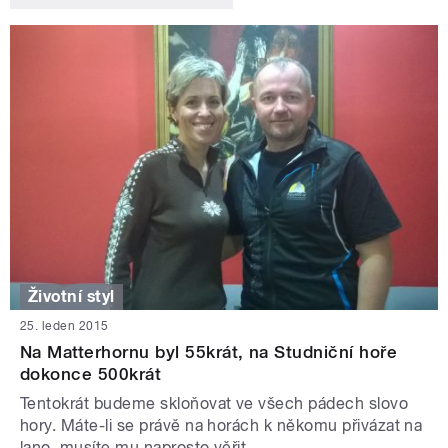
Životní styl
25. leden 2015
Na Matterhornu byl 55krát, na Studniční hoře
dokonce 500krát
Tentokrát budeme skloňovat ve všech pádech slovo
hory. Máte-li se právě na horách k někomu přivázat na
lano, musíte mu naprosto věřit.