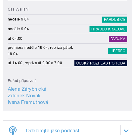
Čas vysílání
neděle 9:04
PARDUBICE
neděle 9:04
HRADEC KRÁLOVÉ
út 04:00
DVOJKA
premiéra neděle 18:04, repríza pátek
LIBEREC
18:04
út 14:00, repríza út 2:00 a 7:00
ČESKÝ ROZHLAS POHODA
Pořad připravují
Alena Zárybnická
Zdeněk Novák
Ivana Fremuthová
Odebírejte jako podcast