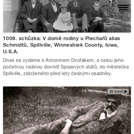
1008. schůzka: V domě rodiny u Plechařů alias
Schmidtů, Spillville, Winneshiek County, Iowa,
U.S.A.
Dnes se vydáme s Antonínem Dvořákem, a celou jeho
početnou rodinou dovnitř Spojených států, do městečka
Spillville, založeného před lety českými osadníky.
26 minut