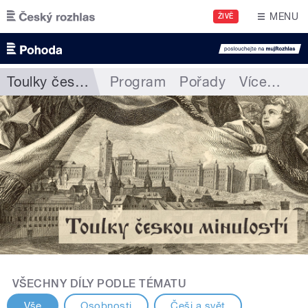
Přejít k hlavnímu obsahu
MENU
ŽIVĚ
Toulky českou minulostí
Program
Pořady
Více
…
VŠECHNY DÍLY PODLE TÉMATU
Vše
Osobnosti
Češi a svět