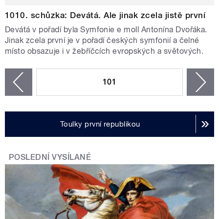
1010. schůzka: Devátá. Ale jinak zcela jistě první
Devátá v pořadí byla Symfonie e moll Antonína Dvořáka.
Jinak zcela první je v pořadí českých symfonií a čelné
místo obsazuje i v žebříčcích evropských a světových.
STRÁNKY
101
n
zí
Toulky první republikou
POSLEDNÍ VYSÍLANÉ