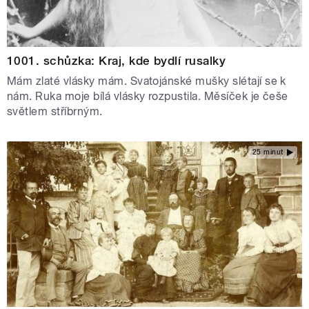
1001. schůzka: Kraj, kde bydlí rusalky
Mám zlaté vlásky mám. Svatojánské mušky slétají se k
nám. Ruka moje bílá vlásky rozpustila. Měsíček je češe
světlem stříbrným.
25 minut