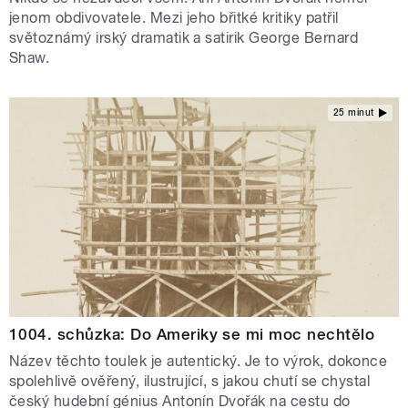
jenom obdivovatele. Mezi jeho břitké kritiky patřil
světoznámý irský dramatik a satirik George Bernard
Shaw.
25 minut
1004. schůzka: Do Ameriky se mi moc nechtělo
Název těchto toulek je autentický. Je to výrok, dokonce
spolehlivě ověřený, ilustrující, s jakou chutí se chystal
český hudební génius Antonín Dvořák na cestu do