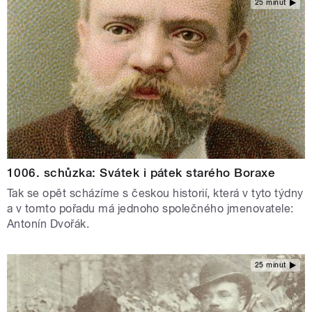
25 minut
1006. schůzka: Svátek i pátek starého Boraxe
Tak se opět scházíme s českou historií, která v tyto týdny
a v tomto pořadu má jednoho společného jmenovatele:
Antonín Dvořák.
25 minut