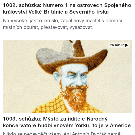
1002. schůzka: Numero 1 na ostrovech Spojeného
království Velké Británie a Severního Irska
Na Vysoké, jak to jen šlo, začal nový majitel s pomocí
místních bourat, přestavovat, vysazovat.
25 minut
1003. schůzka: Mýsto za řiditele Národný
koncervatoře hudbi vnovém Yorku, to je v Americe
Nikdo se nezavděčí všem. Ani Antonín Dvořák neměl