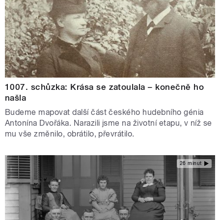
1007. schůzka: Krása se zatoulala – konečně ho
našla
Budeme mapovat další část českého hudebního génia
Antonína Dvořáka. Narazili jsme na životní etapu, v níž se
mu vše změnilo, obrátilo, převrátilo.
26 minut