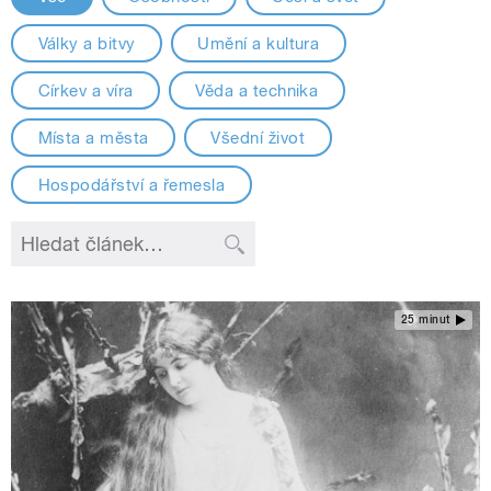
Války a bitvy
Umění a kultura
Církev a víra
Věda a technika
Místa a města
Všední život
Hospodářství a řemesla
25 minut