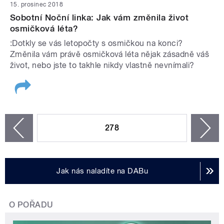
15. prosinec 2018
Sobotní Noční linka: Jak vám změnila život
osmičková léta?
:Dotkly se vás letopočty s osmičkou na konci?
Změnila vám právě osmičková léta nějak zásadně váš
život, nebo jste to takhle nikdy vlastně nevnímali?
STRÁNKY
278
n
zí
Jak nás naladíte na DABu
O POŘADU