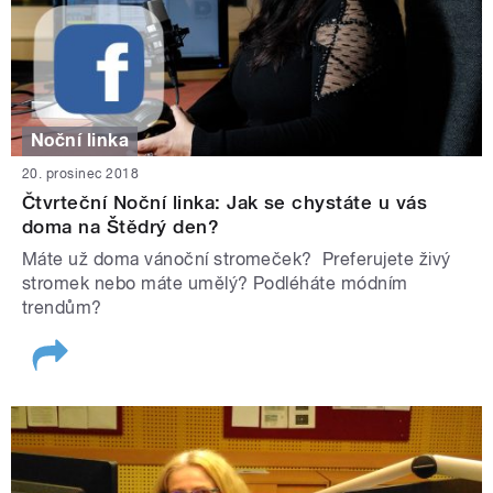
Noční linka
20. prosinec 2018
Čtvrteční Noční linka: Jak se chystáte u vás
doma na Štědrý den?
Máte už doma vánoční stromeček? Preferujete živý
stromek nebo máte umělý? Podléháte módním
trendům?