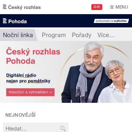
Přejít k hlavnímu obsahu
MENU
ŽIVĚ
Noční linka
Program
Pořady
Více
…
NEJNOVĚJŠÍ