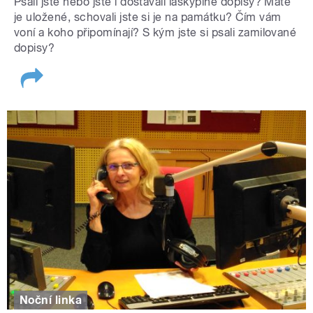
Psali jste nebo jste i dostávali láskyplné dopisy? Máte
je uložené, schovali jste si je na památku? Čím vám
voní a koho připomínají? S kým jste si psali zamilované
dopisy?
Noční linka