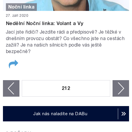
Noční linka
27. září 2020
Nedělní Noční linka: Volant a Vy
Jací jste řidiči? Jezdíte rádi a předpisově? Je těžké v
dnešním provozu obstát? Co všechno jste na cestách
zažili? Je na našich silnicích podle vás ještě
bezpečně?
STRÁNKY
212
n
zí
Jak nás naladíte na DABu