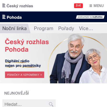
Přejít k hlavnímu obsahu
MENU
ŽIVĚ
Noční linka
Program
Pořady
Více
…
NEJNOVĚJŠÍ