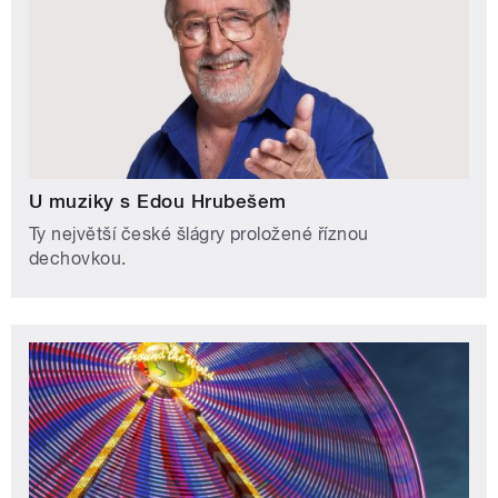
U muziky s Edou Hrubešem
Ty největší české šlágry proložené říznou
dechovkou.