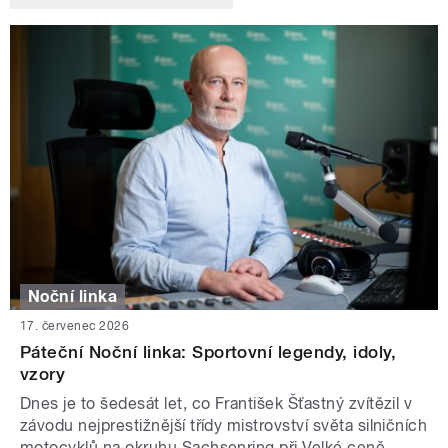
Noční linka
17. červenec 2026
Páteční Noční linka: Sportovní legendy, idoly,
vzory
Dnes je to šedesát let, co František Šťastný zvítězil v
závodu nejprestižnější třídy mistrovství světa silničních
motocyklů na okruhu Sachsenring při Velké ceně