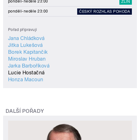
pondělí-neděle 23:00
ZLÍN
pondělí-neděle 23:00
ČESKÝ ROZHLAS POHODA
Pořad připravují
Jana Chládková
Jitka Lukešová
Borek Kapitančik
Miroslav Hruban
Jarka Barboříková
Lucie Hostačná
Honza Macoun
DALŠÍ POŘADY