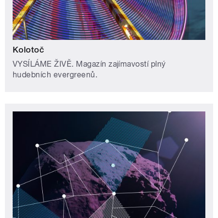
Kolotoč
VYSÍLÁME ŽIVĚ. Magazín zajímavostí plný
hudebních evergreenů.