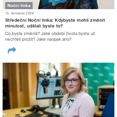
Noční linka
15. červenec 2026
Středeční Noční linka: Kdybyste mohli změnit
minulost, udělali byste to?
Co byste změnili? Jaké období života byste už
nechtěli prožít? Jaké naopak ano?