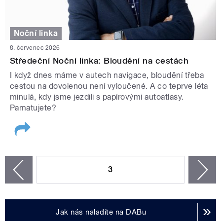
Noční linka
8. červenec 2026
Středeční Noční linka: Bloudění na cestách
I když dnes máme v autech navigace, bloudění třeba
cestou na dovolenou není vyloučené. A co teprve léta
minulá, kdy jsme jezdili s papírovými autoatlasy.
Pamatujete?
STRÁNKY
3
n
zí
Jak nás naladíte na DABu