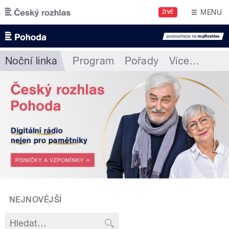
Přejít k hlavnímu obsahu
MENU
ŽIVĚ
Noční linka
Program
Pořady
Více
…
NEJNOVĚJŠÍ